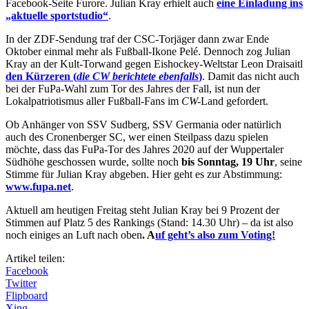
Facebook-Seite Furore. Julian Kray erhielt auch
eine Einladung ins
„aktuelle sportstudio“
.
In der ZDF-Sendung traf der CSC-Torjäger dann zwar Ende
Oktober einmal mehr als Fußball-Ikone Pelé. Dennoch zog Julian
Kray an der Kult-Torwand gegen Eishockey-Weltstar Leon Draisaitl
den Kürzeren (
die CW berichtete ebenfalls
)
. Damit das nicht auch
bei der FuPa-Wahl zum Tor des Jahres der Fall, ist nun der
Lokalpatriotismus aller Fußball-Fans im
CW-
Land gefordert.
Ob Anhänger von SSV Sudberg, SSV Germania oder natürlich
auch des Cronenberger SC, wer einen Steilpass dazu spielen
möchte, dass das FuPa-Tor des Jahres 2020 auf der Wuppertaler
Südhöhe geschossen wurde, sollte noch
bis Sonntag, 19 Uhr
, seine
Stimme für Julian Kray abgeben. Hier geht es zur Abstimmung:
www.fupa.net
.
Aktuell am heutigen Freitag steht Julian Kray bei 9 Prozent der
Stimmen auf Platz 5 des Rankings (Stand: 14.30 Uhr) – da ist also
noch einiges an Luft nach oben
. A
uf geht’s also zum Voting!
Artikel teilen:
Facebook
Twitter
Flipboard
Xing