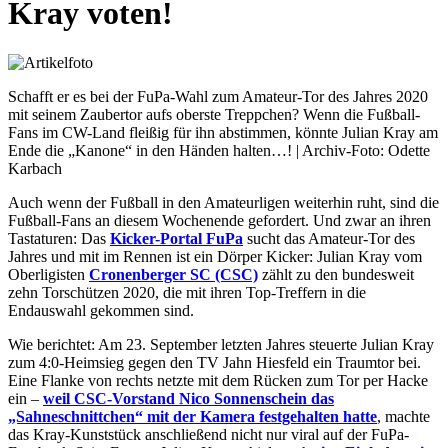
Kray voten!
Schafft er es bei der FuPa-Wahl zum Amateur-Tor des Jahres 2020
mit seinem Zaubertor aufs oberste Treppchen? Wenn die Fußball-
Fans im CW-Land fleißig für ihn abstimmen, könnte Julian Kray am
Ende die „Kanone“ in den Händen halten…! | Archiv-Foto: Odette
Karbach
Auch wenn der Fußball in den Amateurligen weiterhin ruht, sind die
Fußball-Fans an diesem Wochenende gefordert. Und zwar an ihren
Tastaturen: Das
Kicker-Portal FuPa
sucht das Amateur-Tor des
Jahres und mit im Rennen ist ein Dörper Kicker: Julian Kray vom
Oberligisten
Cronenberger SC (CSC)
zählt zu den bundesweit
zehn Torschützen 2020, die mit ihren Top-Treffern in die
Endauswahl gekommen sind.
Wie berichtet: Am 23. September letzten Jahres steuerte Julian Kray
zum 4:0-Heimsieg gegen den TV Jahn Hiesfeld ein Traumtor bei.
Eine Flanke von rechts netzte mit dem Rücken zum Tor per Hacke
ein –
weil CSC-Vorstand Nico Sonnenschein das
„Sahneschnittchen“ mit der Kamera festgehalten hatte
, machte
das Kray-Kunststück anschließend nicht nur viral auf der FuPa-