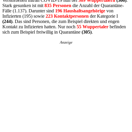
Verstorbenen mit/an COVID-19 nun bei
369 Wuppertalern
(366)
.
Stark gesunken ist mit
835 Personen
die Anzahl der Quarantäne-
Fälle (1.137). Darunter sind
196 Haushaltsangehörige
von
Infizierten (195) sowie
223 Kontaktpersonen
der Kategorie I
(244)
. Das sind Personen, die zum Beispiel direkten und engen
Kontakt zu Infizierten hatten. Nur noch
55 Wuppertaler
befinden
sich zum Beispiel freiwillig in Quarantäne
(305)
.
Anzeige