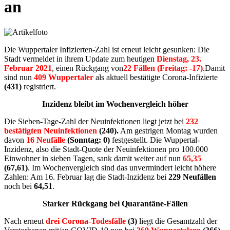
an
Die Wuppertaler Infizierten-Zahl ist erneut leicht gesunken: Die
Stadt vermeldet in ihrem Update zum heutigen
Dienstag, 23.
Februar 2021
, einen Rückgang von
22 Fällen (Freitag: -17)
.Damit
sind nun
409 Wuppertaler
als aktuell bestätigte Corona-Infizierte
(431)
registriert.
Inzidenz bleibt im Wochenvergleich höher
Die Sieben-Tage-Zahl der Neuinfektionen liegt jetzt bei
232
bestätigten Neuinfektionen
(240).
Am gestrigen Montag wurden
davon
16 Neufälle
(Sonntag: 0)
festgestellt. Die Wuppertal-
Inzidenz, also die Stadt-Quote der Neuinfektionen pro 100.000
Einwohner in sieben Tagen, sank damit weiter auf nun
65,35
(67,61)
. Im Wochenvergleich sind das unvermindert leicht höhere
Zahlen: Am 16. Februar lag die Stadt-Inzidenz bei
229 Neufällen
noch bei
64,51
.
Starker Rückgang bei Quarantäne-Fällen
Nach erneut
drei Corona-Todesfälle
(3)
liegt die Gesamtzahl der