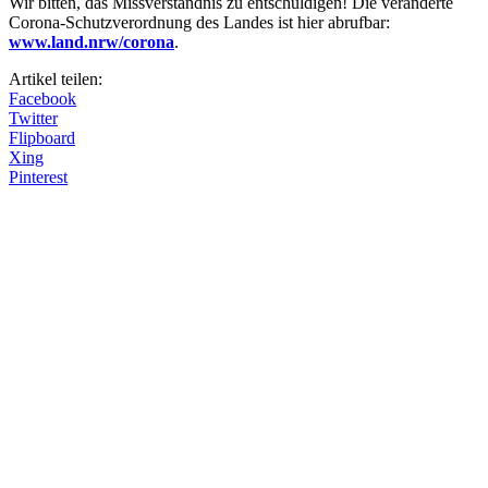
Wir bitten, das Missverständnis zu entschuldigen! Die veränderte
Corona-Schutzverordnung des Landes ist hier abrufbar:
www.land.nrw/corona
.
Artikel teilen:
Facebook
Twitter
Flipboard
Xing
Pinterest