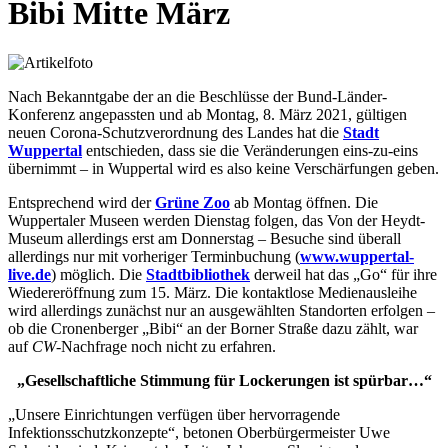
Bibi Mitte März
Nach Bekanntgabe der an die Beschlüsse der Bund-Länder-
Konferenz angepassten und ab Montag, 8. März 2021, gültigen
neuen Corona-Schutzverordnung des Landes hat die
Stadt
Wuppertal
entschieden, dass sie die Veränderungen eins-zu-eins
übernimmt – in Wuppertal wird es also keine Verschärfungen geben.
Entsprechend wird der
Grüne Zoo
ab Montag öffnen. Die
Wuppertaler Museen werden Dienstag folgen, das Von der Heydt-
Museum allerdings erst am Donnerstag – Besuche sind überall
allerdings nur mit vorheriger Terminbuchung (
www.wuppertal-
live.de
) möglich. Die
Stadtbibliothek
derweil hat das „Go“ für ihre
Wiedereröffnung zum 15. März. Die kontaktlose Medienausleihe
wird allerdings zunächst nur an ausgewählten Standorten erfolgen –
ob die Cronenberger „Bibi“ an der Borner Straße dazu zählt, war
auf
CW
-Nachfrage noch nicht zu erfahren.
„Gesellschaftliche Stimmung für Lockerungen ist spürbar…“
„Unsere Einrichtungen verfügen über hervorragende
Infektionsschutzkonzepte“, betonen Oberbürgermeister Uwe