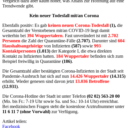
Vergleich dazu aber kaum höher, was Anlass zur Hoffnung auf eine
Trendwende gibt.
Kein neuer Todesfall mit/an Corona
Ebenfalls positiv: Es gab
keinen
neuen
Corona-Todesfall
(1),
die
Gesamtzahl der Verstorbenen mit/an COVID-19 liegt damit
weiterhin bei
394 Wuppertalern
. Fast unverändert ist mit
2.702
Personen
die Zahl der Quarantäne-Fälle
(2.707)
. Darunter sind
604
Haushaltsangehörige
von Infizierten
(587)
sowie
993
Kontaktpersonen
(1.013)
der Kategorie I, die etwa direkten
Kontakt zu Infizierten hatten.
184
Wuppertaler
befinden sich zum
Beispiel freiwillig in Quarantäne
(186)
.
Die Gesamtzahl aller bestätigten Corona-Infizierten in der Stadt seit
Pandemie-Ausbruch hat sich auf nun
14.426 Wuppertaler
(14.315)
erhöht. Wieder genesen sind davon jetzt
13.036 Betroffene
(12.931)
.
Die Corona-Hotline der Stadt ist unter Telefon
(02 02) 563-20 00
(Mo. bis Fr.: 7-19 Uhr sowie Sa. und So.: 10-14 Uhr) erreichbar.
Bei medizinischen Fragen steht die kostenlose Arztrufnummer unter
11 6 11 7 (ohne Vorwahl)
zur Verfügung.
Artikel teilen:
Facebook