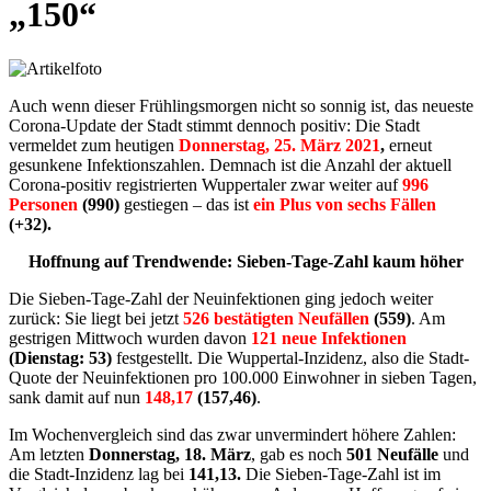
„150“
Auch wenn dieser Frühlingsmorgen nicht so sonnig ist, das neueste
Corona-Update der Stadt stimmt dennoch positiv: Die Stadt
vermeldet zum heutigen
Donnerstag, 25. März 2021
,
erneut
gesunkene Infektionszahlen. Demnach ist die Anzahl der aktuell
Corona-positiv registrierten Wuppertaler zwar weiter auf
996
Personen
(990)
gestiegen – das ist
ein Plus von sechs Fällen
(+32).
Hoffnung auf Trendwende: Sieben-Tage-Zahl kaum höher
Die Sieben-Tage-Zahl der Neuinfektionen ging jedoch weiter
zurück: Sie liegt bei jetzt
526 bestätigten Neufällen
(559)
. Am
gestrigen Mittwoch wurden davon
121
neue Infektionen
(Dienstag: 53)
festgestellt. Die Wuppertal-Inzidenz, also die Stadt-
Quote der Neuinfektionen pro 100.000 Einwohner in sieben Tagen,
sank damit auf nun
148,17
(157,46)
.
Im Wochenvergleich sind das zwar unvermindert höhere Zahlen:
Am letzten
Donnerstag, 18. März
, gab es noch
501 Neufälle
und
die Stadt-Inzidenz lag bei
141,13.
Die Sieben-Tage-Zahl ist im