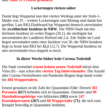
Lockerungen rücken näher
Damit liegt Wuppertal nun den vierten Werktag unter der Stufe-1-
Marke von 35 – weitere Lockerungen zum Montag sind damit fast
greifbar. Laut RKI-Dashboard hat Wuppertal dennoch unverändert
die
zweithöchste Inzidenz in NRW
. Die NRW-Stadt mit den
höchsten Inzidenz ist weiter Hagen (29,1), die niedrigste hat
unvermindert der Landkreis Herford mit 2,4. Alle Städte im Land
liegen unverändert unter einer Inzidenz von 30, die NRW-Inzidenz
liegt zu heute laut RKI bei
11,1
(12,7). Die Wuppertal-Inzidenz ist
also unvermindet etwa doppelt so hoch.
In dieser Woche bisher kein Corona-Todesfall
Die Stadt vermeldet
erneut keinen neuen Todesfall
mit/an dem
Virus (0) – nun schon den
vierten Tag hintereinander
. Die Anzahl
aller Corona-Verstorbenen seit Pandemie-Beginn liegt damit weiter
bei
484 Wuppertalern
.
Erneut gesunken ist die Zahl der Quarantäne-Fälle: Derzeit
583
Personen
(617)
befinden sich in Quarantäne. Darunter sind
99
Haushaltsangehörige
von Infizierten
(102)
sowie
247
Kontaktpersonen
(267)
und
68 Wuppertaler
(71)
, die sich zum
Beispiel freiwillig in Quarantäne befinden.