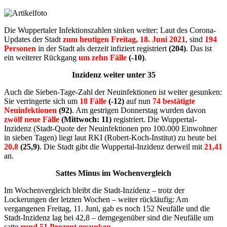
Die Wuppertaler Infektionszahlen sinken weiter: Laut des Corona-
Updates der Stadt
zum heutigen Freitag, 18. Juni 2021
, sind
194
Personen
in der Stadt als derzeit infiziert registriert
(204)
. Das ist
ein weiterer Rückgang
um zehn Fälle
(-10)
.
Inzidenz weiter unter 35
Auch die Sieben-Tage-Zahl der Neuinfektionen ist weiter gesunken:
Sie verringerte sich um
18 Fälle
(-12)
auf nun
74 bestätigte
Neuinfektionen
(92)
. Am gestrigen Donnerstag wurden davon
zwölf neue Fälle
(Mittwoch: 11)
registriert. Die Wuppertal-
Inzidenz (Stadt-Quote der Neuinfektionen pro 100.000 Einwohner
in sieben Tagen) liegt laut RKI (Robert-Koch-Institut) zu heute bei
20,8
(25,9)
. Die Stadt gibt die Wuppertal-Inzidenz derweil mit
21,41
an.
Sattes Minus im Wochenvergleich
Im Wochenvergleich bleibt die Stadt-Inzidenz – trotz der
Lockerungen der letzten Wochen – weiter rückläufig: Am
vergangenen Freitag, 11. Juni, gab es noch 152 Neufälle und die
Stadt-Inzidenz lag bei 42,8 – demgegenüber sind die Neufälle um
satte
rund 51 Prozent gesunken
.