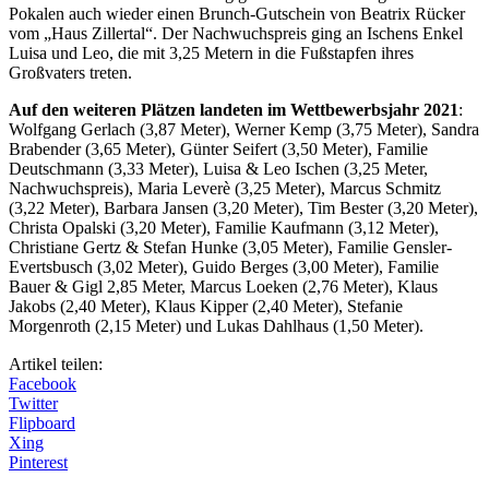
Pokalen auch wieder einen Brunch-Gutschein von Beatrix Rücker
vom „Haus Zillertal“. Der Nachwuchspreis ging an Ischens Enkel
Luisa und Leo, die mit 3,25 Metern in die Fußstapfen ihres
Großvaters treten.
Auf den weiteren Plätzen landeten im Wettbewerbsjahr 2021
:
Wolfgang Gerlach (3,87 Meter), Werner Kemp (3,75 Meter), Sandra
Brabender (3,65 Meter), Günter Seifert (3,50 Meter), Familie
Deutschmann (3,33 Meter), Luisa & Leo Ischen (3,25 Meter,
Nachwuchspreis), Maria Leverè (3,25 Meter), Marcus Schmitz
(3,22 Meter), Barbara Jansen (3,20 Meter), Tim Bester (3,20 Meter),
Christa Opalski (3,20 Meter), Familie Kaufmann (3,12 Meter),
Christiane Gertz & Stefan Hunke (3,05 Meter), Familie Gensler-
Evertsbusch (3,02 Meter), Guido Berges (3,00 Meter), Familie
Bauer & Gigl 2,85 Meter, Marcus Loeken (2,76 Meter), Klaus
Jakobs (2,40 Meter), Klaus Kipper (2,40 Meter), Stefanie
Morgenroth (2,15 Meter) und Lukas Dahlhaus (1,50 Meter).
Artikel teilen:
Facebook
Twitter
Flipboard
Xing
Pinterest