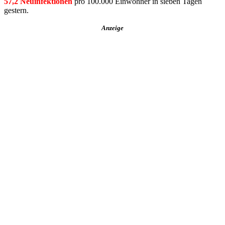
57,2 Neuinfektionen
pro 100.000 Einwohner in sieben Tagen
gestern.
Anzeige