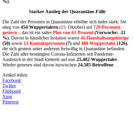
%)
.
Starker Anstieg der Quarantäne-Fälle
Die Zahl der Personen in Quarantäne erhöhte sich indes stark: Sie
stieg von
454 Wuppertalern
(15. Oktober) auf
729 Personen
gestern
– das ist ein sattes
Plus von 61 Prozent
(Vorwoche: -11
%)
. Davon in häuslicher Isolation waren
45 Haushaltsangehörige
(50)
sowie
13 Kontaktpersonen
(7)
und
408 Wuppertaler
(126)
,
die sich gestern unter anderem freiwillig in Quarantäne befanden.
Die Zahl aller bestätigten Corona-Infizierten seit Pandemie-
Ausbruch in der Stadt kletterte auf nun
25.402 Wuppertaler
.
Wieder genesen sind davon inzwischen
24.585 Betroffene
.
Artikel teilen:
Facebook
Twitter
Flipboard
Xing
Pinterest