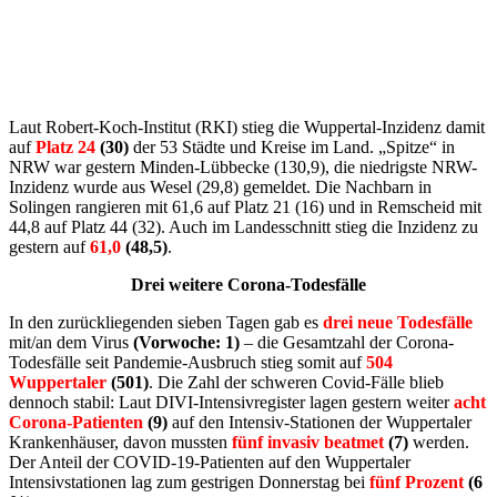
Laut Robert-Koch-Institut (RKI) stieg die Wuppertal-Inzidenz damit
auf
Platz 24
(30)
der 53 Städte und Kreise im Land. „Spitze“ in
NRW war gestern Minden-Lübbecke (130,9), die niedrigste NRW-
Inzidenz wurde aus Wesel (29,8) gemeldet. Die Nachbarn in
Solingen rangieren mit 61,6 auf Platz 21 (16) und in Remscheid mit
44,8 auf Platz 44 (32). Auch im Landesschnitt stieg die Inzidenz zu
gestern auf
61,0
(48,5)
.
Drei weitere Corona-Todesfälle
In den zurückliegenden sieben Tagen gab es
drei neue Todesfälle
mit/an dem Virus
(Vorwoche: 1)
– die Gesamtzahl der Corona-
Todesfälle seit Pandemie-Ausbruch stieg somit auf
504
Wuppertaler
(501)
. Die Zahl der schweren Covid-Fälle blieb
dennoch stabil: Laut DIVI-Intensivregister lagen gestern weiter
acht
Corona-Patienten
(9)
auf den Intensiv-Stationen der Wuppertaler
Krankenhäuser, davon mussten
fünf invasiv beatmet
(7)
werden.
Der Anteil der COVID‑19-Patienten auf den Wuppertaler
Intensivstationen lag zum gestrigen Donnerstag bei
fünf Prozent
(6