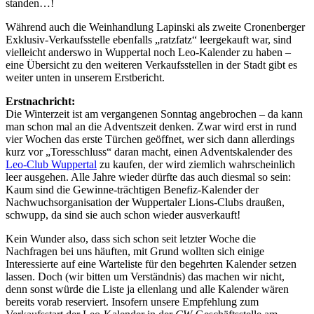
standen…!
Während auch die Weinhandlung Lapinski als zweite Cronenberger
Exklusiv-Verkaufsstelle ebenfalls „ratzfatz“ leergekauft war, sind
vielleicht anderswo in Wuppertal noch Leo-Kalender zu haben –
eine Übersicht zu den weiteren Verkaufsstellen in der Stadt gibt es
weiter unten in unserem Erstbericht.
Erstnachricht:
Die Winterzeit ist am vergangenen Sonntag angebrochen – da kann
man schon mal an die Adventszeit denken. Zwar wird erst in rund
vier Wochen das erste Türchen geöffnet, wer sich dann allerdings
kurz vor „Toresschluss“ daran macht, einen Adventskalender des
Leo-Club Wuppertal
zu kaufen, der wird ziemlich wahrscheinlich
leer ausgehen. Alle Jahre wieder dürfte das auch diesmal so sein:
Kaum sind die Gewinne-trächtigen Benefiz-Kalender der
Nachwuchsorganisation der Wuppertaler Lions-Clubs draußen,
schwupp, da sind sie auch schon wieder ausverkauft!
Kein Wunder also, dass sich schon seit letzter Woche die
Nachfragen bei uns häuften, mit Grund wollten sich einige
Interessierte auf eine Warteliste für den begehrten Kalender setzen
lassen. Doch (wir bitten um Verständnis) das machen wir nicht,
denn sonst würde die Liste ja ellenlang und alle Kalender wären
bereits vorab reserviert. Insofern unsere Empfehlung zum