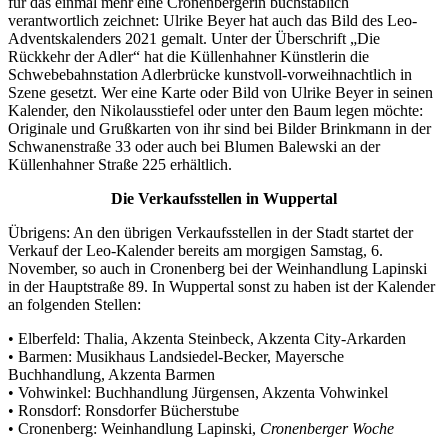
für das einmal mehr eine Cronenbergerin buchstäblich
verantwortlich zeichnet: Ulrike Beyer hat auch das Bild des Leo-
Adventskalenders 2021 gemalt. Unter der Überschrift „Die
Rückkehr der Adler“ hat die Küllenhahner Künstlerin die
Schwebebahnstation Adlerbrücke kunstvoll-vorweihnachtlich in
Szene gesetzt. Wer eine Karte oder Bild von Ulrike Beyer in seinen
Kalender, den Nikolausstiefel oder unter den Baum legen möchte:
Originale und Grußkarten von ihr sind bei Bilder Brinkmann in der
Schwanenstraße 33 oder auch bei Blumen Balewski an der
Küllenhahner Straße 225 erhältlich.
Die Verkaufsstellen in Wuppertal
Übrigens: An den übrigen Verkaufsstellen in der Stadt startet der
Verkauf der Leo-Kalender bereits am morgigen Samstag, 6.
November, so auch in Cronenberg bei der Weinhandlung Lapinski
in der Hauptstraße 89. In Wuppertal sonst zu haben ist der Kalender
an folgenden Stellen:
• Elberfeld: Thalia, Akzenta Steinbeck, Akzenta City-Arkarden
• Barmen: Musikhaus Landsiedel-Becker, Mayersche
Buchhandlung, Akzenta Barmen
• Vohwinkel: Buchhandlung Jürgensen, Akzenta Vohwinkel
• Ronsdorf: Ronsdorfer Bücherstube
• Cronenberg: Weinhandlung Lapinski,
Cronenberger Woche