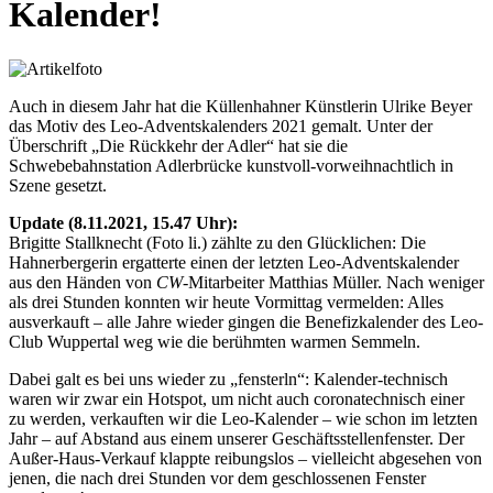
Kalender!
Auch in diesem Jahr hat die Küllenhahner Künstlerin Ulrike Beyer
das Motiv des Leo-Adventskalenders 2021 gemalt. Unter der
Überschrift „Die Rückkehr der Adler“ hat sie die
Schwebebahnstation Adlerbrücke kunstvoll-vorweihnachtlich in
Szene gesetzt.
Update (8.11.2021, 15.47 Uhr):
Brigitte Stallknecht (Foto li.) zählte zu den Glücklichen: Die
Hahnerbergerin ergatterte einen der letzten Leo-Adventskalender
aus den Händen von
CW
-Mitarbeiter Matthias Müller. Nach weniger
als drei Stunden konnten wir heute Vormittag vermelden: Alles
ausverkauft – alle Jahre wieder gingen die Benefizkalender des Leo-
Club Wuppertal weg wie die berühmten warmen Semmeln.
Dabei galt es bei uns wieder zu „fensterln“: Kalender-technisch
waren wir zwar ein Hotspot, um nicht auch coronatechnisch einer
zu werden, verkauften wir die Leo-Kalender – wie schon im letzten
Jahr – auf Abstand aus einem unserer Geschäftsstellenfenster. Der
Außer-Haus-Verkauf klappte reibungslos – vielleicht abgesehen von
jenen, die nach drei Stunden vor dem geschlossenen Fenster