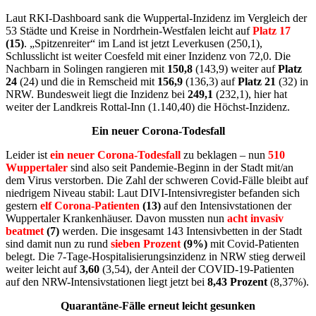
Laut RKI-Dashboard sank die Wuppertal-Inzidenz im Vergleich der
53 Städte und Kreise in Nordrhein-Westfalen leicht auf
Platz 17
(15)
. „Spitzenreiter“ im Land ist jetzt Leverkusen (250,1),
Schlusslicht ist weiter Coesfeld mit einer Inzidenz von 72,0. Die
Nachbarn in Solingen rangieren mit
150,8
(143,9) weiter auf
Platz
24
(24) und die in Remscheid mit
156,9
(136,3) auf
Platz 21
(32) in
NRW. Bundesweit liegt die Inzidenz bei
249,1
(232,1), hier hat
weiter der Landkreis Rottal-Inn (1.140,40) die Höchst-Inzidenz.
Ein neuer Corona-Todesfall
Leider ist
ein neuer Corona-Todesfall
zu beklagen – nun
510
Wuppertaler
sind also seit Pandemie-Beginn in der Stadt mit/an
dem Virus verstorben. Die Zahl der schweren Covid-Fälle bleibt auf
niedrigem Niveau stabil: Laut DIVI-Intensivregister befanden sich
gestern
elf Corona-Patienten
(13)
auf den Intensivstationen der
Wuppertaler Krankenhäuser. Davon mussten nun
acht invasiv
beatmet
(7)
werden. Die insgesamt 143 Intensivbetten in der Stadt
sind damit nun zu rund
sieben Prozent
(9%)
mit Covid-Patienten
belegt. Die 7-Tage-Hospitalisierungsinzidenz in NRW stieg derweil
weiter leicht auf
3,60
(3,54), der Anteil der COVID-19-Patienten
auf den NRW-Intensivstationen liegt jetzt bei
8,43 Prozent
(8,37%).
Quarantäne-Fälle erneut leicht gesunken