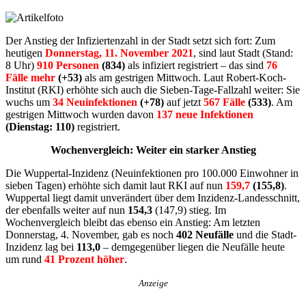
Der Anstieg der Infiziertenzahl in der Stadt setzt sich fort: Zum
heutigen
Donnerstag, 11. November 2021
, sind laut Stadt (Stand:
8 Uhr)
910 Personen
(834)
als infiziert registriert – das sind
76
Fälle mehr
(+53)
als am gestrigen Mittwoch. Laut Robert-Koch-
Institut (RKI) erhöhte sich auch die Sieben-Tage-Fallzahl weiter: Sie
wuchs um
34 Neuinfektionen
(+78)
auf jetzt
567 Fälle
(533)
. Am
gestrigen Mittwoch wurden davon
137 neue Infektionen
(Dienstag: 110)
registriert.
Wochenvergleich: Weiter ein starker Anstieg
Die Wuppertal-Inzidenz (Neuinfektionen pro 100.000 Einwohner in
sieben Tagen) erhöhte sich damit laut RKI auf nun
159,7
(155,8)
.
Wuppertal liegt damit unverändert über dem Inzidenz-Landesschnitt,
der ebenfalls weiter auf nun
154,3
(147,9) stieg. Im
Wochenvergleich bleibt das ebenso ein Anstieg: Am letzten
Donnerstag, 4. November, gab es noch
402 Neufälle
und die Stadt-
Inzidenz lag bei
113,0
– demgegenüber liegen die Neufälle heute
um rund
41 Prozent höher
.
Anzeige