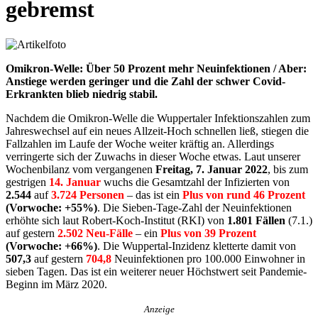
gebremst
Omikron-Welle: Über 50 Prozent mehr Neuinfektionen / Aber:
Anstiege werden geringer und die Zahl der schwer Covid-
Erkrankten blieb niedrig stabil.
Nachdem die Omikron-Welle die Wuppertaler Infektionszahlen zum
Jahreswechsel auf ein neues Allzeit-Hoch schnellen ließ, stiegen die
Fallzahlen im Laufe der Woche weiter kräftig an. Allerdings
verringerte sich der Zuwachs in dieser Woche etwas. Laut unserer
Wochenbilanz vom vergangenen
Freitag, 7. Januar 2022
, bis zum
gestrigen
14. Januar
wuchs die Gesamtzahl der Infizierten von
2.544
auf
3.724 Personen
– das ist ein
Plus von rund 46 Prozent
(Vorwoche: +55%)
. Die Sieben-Tage-Zahl der Neuinfektionen
erhöhte sich laut Robert-Koch-Institut (RKI) von
1.801 Fällen
(7.1.)
auf gestern
2.502 Neu-Fälle
– ein
Plus von 39 Prozent
(Vorwoche: +66%)
. Die Wuppertal-Inzidenz kletterte damit von
507,3
auf gestern
704,8
Neuinfektionen pro 100.000 Einwohner in
sieben Tagen. Das ist ein weiterer neuer Höchstwert seit Pandemie-
Beginn im März 2020.
Anzeige