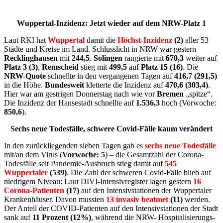
Wuppertal-Inzidenz: Jetzt wieder auf dem NRW-Platz 1
Laut RKI hat
Wuppertal
damit die
Höchst-Inzidenz
(2)
aller 53
Städte und Kreise im Land. Schlusslicht in NRW war gestern
Recklinghausen
mit
244,5
.
Solingen
rangierte mit
670,3
weiter auf
Platz 3 (3)
,
Remscheid
stieg mit
499,5
auf
Platz 15 (16)
. Die
NRW-Quote
schnellte in den vergangenen Tagen auf
416,7 (291,5)
in die Höhe.
Bundesweit
kletterte die Inzidenz auf
470,6 (303,4)
.
Hier war am gestrigen Donnerstag nach wie vor
Bremen
„spitze“.
Die Inzidenz der Hansestadt schnellte auf
1.536,3
hoch (Vorwoche:
850,6
).
Sechs neue Todesfälle, schwere Covid-Fälle kaum verändert
In den zurückliegenden sieben Tagen gab es
sechs neue Todesfälle
mit/an dem Virus (
Vorwoche: 5
) – die Gesamtzahl der Corona-
Todesfälle seit Pandemie-Ausbruch stieg damit auf
545
Wuppertaler
(539)
. Die Zahl der schweren Covid-Fälle blieb auf
niedrigem Niveau: Laut DIVI-Intensivregister lagen gestern
16
Corona-Patienten
(17)
auf den Intensivstationen der Wuppertaler
Krankenhäuser. Davon mussten
13 invasiv beatmet
(11)
werden.
Der Anteil der COVID-Patienten auf den Intensivstationen der Stadt
sank auf
11 Prozent (12%)
, während die NRW- Hospitalisierungs-