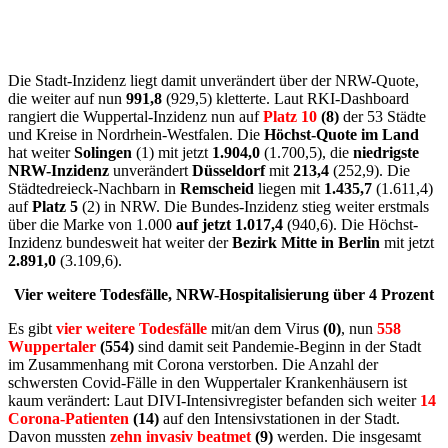
Die Stadt-Inzidenz liegt damit unverändert über der NRW-Quote,
die weiter auf nun
991,8
(929,5) kletterte. Laut RKI-Dashboard
rangiert die Wuppertal-Inzidenz nun auf
Platz 10
(8)
der 53 Städte
und Kreise in Nordrhein-Westfalen. Die
Höchst-Quote im Land
hat weiter
Solingen
(1) mit jetzt
1.904,0
(1.700,5), die
niedrigste
NRW-Inzidenz
unverändert
Düsseldorf
mit
213,4
(252,9). Die
Städtedreieck-Nachbarn in
Remscheid
liegen mit
1.435,7
(1.611,4)
auf
Platz 5
(2) in NRW. Die Bundes-Inzidenz stieg weiter erstmals
über die Marke von 1.000
auf jetzt 1.017,4
(940,6). Die Höchst-
Inzidenz bundesweit hat weiter der
Bezirk Mitte in Berlin
mit jetzt
2.891,0
(3.109,6).
Vier weitere Todesfälle, NRW-Hospitalisierung über 4 Prozent
Es gibt
vier weitere Todesfälle
mit/an dem Virus
(0)
, nun
558
Wuppertaler
(554)
sind damit seit Pandemie-Beginn in der Stadt
im Zusammenhang mit Corona verstorben. Die Anzahl der
schwersten Covid-Fälle in den Wuppertaler Krankenhäusern ist
kaum verändert: Laut DIVI-Intensivregister befanden sich weiter
14
Corona-Patienten
(14)
auf den Intensivstationen in der Stadt.
Davon mussten
zehn invasiv beatmet
(9)
werden. Die insgesamt