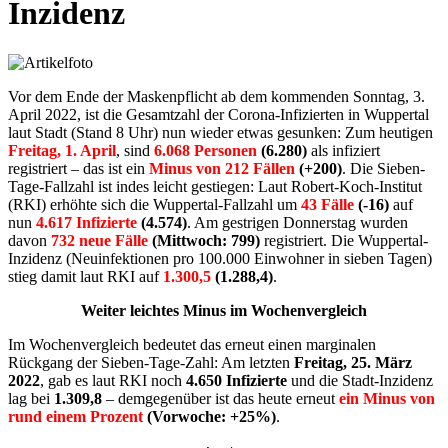
Inzidenz
Vor dem Ende der Maskenpflicht ab dem kommenden Sonntag, 3.
April 2022, ist die Gesamtzahl der Corona-Infizierten in Wuppertal
laut Stadt (Stand 8 Uhr) nun wieder etwas gesunken: Zum heutigen
Freitag, 1. April
, sind
6.068 Personen
(6.280)
als infiziert
registriert – das ist ein
Minus von 212 Fällen
(+200)
. Die Sieben-
Tage-Fallzahl ist indes leicht gestiegen: Laut Robert-Koch-Institut
(RKI) erhöhte sich die Wuppertal-Fallzahl um
43 Fälle
(-16)
auf
nun
4.617 Infizierte
(4.574)
. Am gestrigen Donnerstag wurden
davon
732 neue Fälle
(Mittwoch: 799)
registriert. Die Wuppertal-
Inzidenz (Neuinfektionen pro 100.000 Einwohner in sieben Tagen)
stieg damit laut RKI auf
1.300,5
(1.288,4)
.
Weiter leichtes Minus im Wochenvergleich
Im Wochenvergleich bedeutet das erneut einen marginalen
Rückgang der Sieben-Tage-Zahl: Am letzten
Freitag, 25. März
2022
, gab es laut RKI noch
4.650 Infizierte
und die Stadt-Inzidenz
lag bei
1.309,8
– demgegenüber ist das heute erneut
ein Minus von
rund einem Prozent
(Vorwoche: +25%)
.