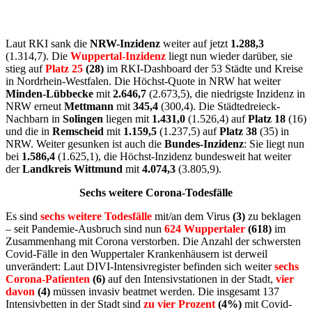
Laut RKI sank die
NRW-Inzidenz
weiter auf jetzt
1.288,3
(1.314,7). Die
Wuppertal-Inzidenz
liegt nun wieder darüber, sie
stieg auf
Platz 25
(28)
im RKI-Dashboard der 53 Städte und Kreise
in Nordrhein-Westfalen. Die Höchst-Quote in NRW hat weiter
Minden-Lübbecke
mit
2.646,7
(2.673,5), die niedrigste Inzidenz in
NRW erneut
Mettmann
mit
345,4
(300,4). Die Städtedreieck-
Nachbarn in
Solingen
liegen mit
1.431,0
(1.526,4) auf
Platz 18
(16)
und die in
Remscheid
mit
1.159,5
(1.237,5) auf
Platz 38
(35) in
NRW. Weiter gesunken ist auch die
Bundes-Inzidenz
: Sie liegt nun
bei
1.586,4
(1.625,1), die Höchst-Inzidenz bundesweit hat weiter
der
Landkreis Wittmund
mit
4.074,3
(3.805,9).
Sechs weitere Corona-Todesfälle
Es sind
sechs weitere Todesfälle
mit/an dem Virus
(3)
zu beklagen
– seit Pandemie-Ausbruch sind nun
624 Wuppertaler
(618)
im
Zusammenhang mit Corona verstorben. Die Anzahl der schwersten
Covid-Fälle in den Wuppertaler Krankenhäusern ist derweil
unverändert: Laut DIVI-Intensivregister befinden sich weiter
sechs
Corona-Patienten
(6)
auf den Intensivstationen in der Stadt,
vier
davon
(4)
müssen invasiv beatmet werden. Die insgesamt 137
Intensivbetten in der Stadt sind
zu vier Prozent
(4%)
mit Covid-