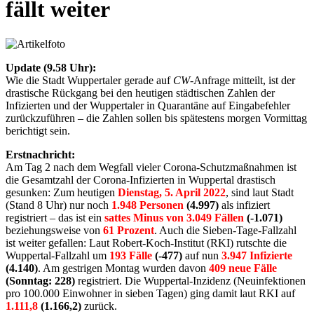
fällt weiter
Update (9.58 Uhr):
Wie die Stadt Wuppertaler gerade auf
CW
-Anfrage mitteilt, ist der
drastische Rückgang bei den heutigen städtischen Zahlen der
Infizierten und der Wuppertaler in Quarantäne auf Eingabefehler
zurückzuführen – die Zahlen sollen bis spätestens morgen Vormittag
berichtigt sein.
Erstnachricht:
Am Tag 2 nach dem Wegfall vieler Corona-Schutzmaßnahmen ist
die Gesamtzahl der Corona-Infizierten in Wuppertal drastisch
gesunken: Zum heutigen
Dienstag, 5. April 2022
, sind laut Stadt
(Stand 8 Uhr) nur noch
1.948 Personen
(4.997)
als infiziert
registriert – das ist ein
sattes Minus von 3.049 Fällen
(-1.071)
beziehungsweise von
61 Prozent
. Auch die Sieben-Tage-Fallzahl
ist weiter gefallen: Laut Robert-Koch-Institut (RKI) rutschte die
Wuppertal-Fallzahl um
193 Fälle
(-477)
auf nun
3.947 Infizierte
(4.140)
. Am gestrigen Montag wurden davon
409 neue Fälle
(Sonntag: 228)
registriert. Die Wuppertal-Inzidenz (Neuinfektionen
pro 100.000 Einwohner in sieben Tagen) ging damit laut RKI auf
1.111,8
(1.166,2)
zurück.