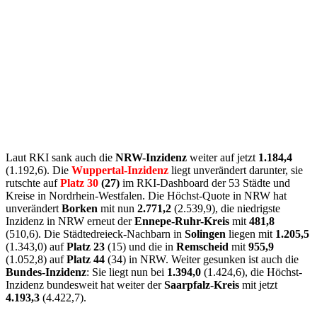
Laut RKI sank auch die
NRW-Inzidenz
weiter auf jetzt
1.184,4
(1.192,6). Die
Wuppertal-Inzidenz
liegt unverändert darunter, sie
rutschte auf
Platz 30
(27)
im RKI-Dashboard der 53 Städte und
Kreise in Nordrhein-Westfalen. Die Höchst-Quote in NRW hat
unverändert
Borken
mit nun
2.771,2
(2.539,9), die niedrigste
Inzidenz in NRW erneut der
Ennepe-Ruhr-Kreis
mit
481,8
(510,6). Die Städtedreieck-Nachbarn in
Solingen
liegen mit
1.205,5
(1.343,0) auf
Platz 23
(15) und die in
Remscheid
mit
955,9
(1.052,8) auf
Platz 44
(34) in NRW. Weiter gesunken ist auch die
Bundes-Inzidenz
: Sie liegt nun bei
1.394,0
(1.424,6), die Höchst-
Inzidenz bundesweit hat weiter der
Saarpfalz-Kreis
mit jetzt
4.193,3
(4.422,7).