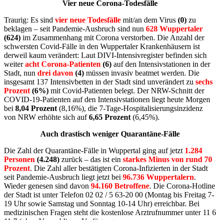
Vier neue Corona-Todesfälle
Traurig: Es sind
vier neue Todesfälle
mit/an dem Virus
(0)
zu
beklagen – seit Pandemie-Ausbruch sind nun
628 Wuppertaler
(624)
im Zusammenhang mit Corona verstorben. Die Anzahl der
schwersten Covid-Fälle in den Wuppertaler Krankenhäusern ist
derweil kaum verändert: Laut DIVI-Intensivregister befinden sich
weiter
acht Corona-Patienten
(6)
auf den Intensivstationen in der
Stadt, nun
drei davon
(4)
müssen invasiv beatmet werden. Die
insgesamt 137 Intensivbetten in der Stadt sind unverändert zu
sechs
Prozent
(6%)
mit Covid-Patienten belegt. Der NRW-Schnitt der
COVID-19-Patienten auf den Intensivstationen liegt heute Morgen
bei
8,04 Prozent
(8,16%), die 7-Tage-Hospitalisierungsinzidenz
von NRW erhöhte sich auf
6,65 Prozent
(6,45%).
Auch drastisch weniger Quarantäne-Fälle
Die Zahl der Quarantäne-Fälle in Wuppertal ging auf jetzt
1.284
Personen
(4.248)
zurück – das ist ein
starkes Minus von rund 70
Prozent
. Die Zahl aller bestätigten Corona-Infizierten in der Stadt
seit Pandemie-Ausbruch liegt jetzt bei
96.736 Wuppertalern
.
Wieder genesen sind davon
94.160 Betroffene
. Die Corona-Hotline
der Stadt ist unter Telefon 02 02 / 5 63-20 00 (Montag bis Freitag 7-
19 Uhr sowie Samstag und Sonntag 10-14 Uhr) erreichbar. Bei
medizinischen Fragen steht die kostenlose Arztrufnummer unter 11 6