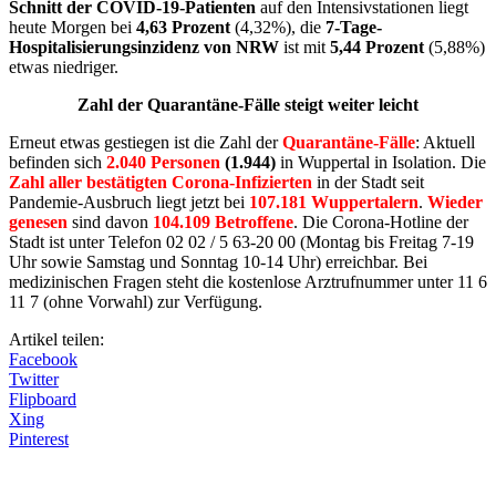
Schnitt der COVID-19-Patienten
auf den Intensivstationen liegt
heute Morgen bei
4,63 Prozent
(4,32%), die
7-Tage-
Hospitalisierungsinzidenz von NRW
ist mit
5,44 Prozent
(5,88%)
etwas niedriger.
Zahl der Quarantäne-Fälle steigt weiter leicht
Erneut etwas gestiegen ist die Zahl der
Quarantäne-Fälle
: Aktuell
befinden sich
2.040 Personen
(1.944)
in Wuppertal in Isolation. Die
Zahl aller bestätigten Corona-Infizierten
in der Stadt seit
Pandemie-Ausbruch liegt jetzt bei
107.181 Wuppertalern
.
Wieder
genesen
sind davon
104.109 Betroffene
. Die Corona-Hotline der
Stadt ist unter Telefon 02 02 / 5 63-20 00 (Montag bis Freitag 7-19
Uhr sowie Samstag und Sonntag 10-14 Uhr) erreichbar. Bei
medizinischen Fragen steht die kostenlose Arztrufnummer unter 11 6
11 7 (ohne Vorwahl) zur Verfügung.
Artikel teilen:
Facebook
Twitter
Flipboard
Xing
Pinterest