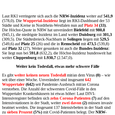
Laut RKI verringerte sich auch die
NRW-Inzidenz
weiter auf
541,9
(578,0). Die
Wuppertal-Inzidenz
liegt im RKI-Dashboard der 53
Städte und Kreise in Nordrhein-Westfalen nun auf
Platz 34
(33)
.
Die Höchst-Quote in NRW hat unverändert
Bielefeld
mit
980,8
(945,1), die niedrigste Inzidenz im Land weiter
Duisburg
mit
301,3
(309,5). Die Städtedreieck-Nachbarn in
Solingen
liegen mit
529,5
(549,6) auf
Platz 25
(26) und die in
Remscheid
mit
473,5
(539,8)
auf
Platz 32
(27). Weiter gesunken ist auch die
Bundes-Inzidenz
:
Sie liegt nun bei
591,8
(632,2), die Höchst-Inzidenz bundesweit hat
weiter
Cloppenburg
mit
1.930,7
(2.547,0).
Weiter kein Todesfall, etwas mehr schwere Fälle
Es gibt
weiter keinen neuen Todesfall
mit/an dem Virus
(0)
– wie
seit über einer Woche. Unverändert sind insgesamt
642
Wuppertaler
(642)
seit Pandemie-Ausbruch mit/an Corona
verstorben. Die Anzahl der schwersten Covid-Fälle in den
Wuppertaler Krankenhäusern ist etwas höher: Laut DIVI-
Intensivregister befinden sich
zehn Corona-Patienten
(7)
auf den
Intensivstationen in der Stadt, weiter
zwei davon
(2)
müssen invasiv
beatmet werden. Die insgesamt 137 Intensivbetten in der Stadt sind
zu
sieben Prozent
(5%)
mit Covid-Patienten belegt. Der
NRW-