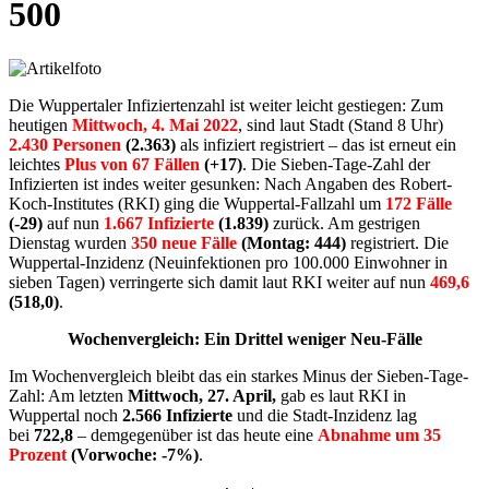
500
Die Wuppertaler Infiziertenzahl ist weiter leicht gestiegen: Zum
heutigen
Mittwoch, 4. Mai 2022
, sind laut Stadt (Stand 8 Uhr)
2.430
Personen
(2.363)
als infiziert registriert – das ist erneut ein
leichtes
Plus von 67 Fällen
(+17)
. Die Sieben-Tage-Zahl der
Infizierten ist indes weiter gesunken: Nach Angaben des Robert-
Koch-Institutes (RKI) ging die Wuppertal-Fallzahl um
172 Fälle
(-29)
auf nun
1.667 Infizierte
(1.839)
zurück. Am gestrigen
Dienstag wurden
350
neue Fälle
(Montag:
444)
registriert. Die
Wuppertal-Inzidenz (Neuinfektionen pro 100.000 Einwohner in
sieben Tagen) verringerte sich damit laut RKI weiter auf nun
469,6
(518,0)
.
Wochenvergleich: Ein Drittel weniger Neu-Fälle
Im Wochenvergleich bleibt das ein starkes Minus der Sieben-Tage-
Zahl: Am letzten
Mittwoch, 27. April,
gab es laut RKI in
Wuppertal noch
2.566 Infizierte
und die Stadt-Inzidenz lag
bei
722,8
– demgegenüber ist das heute eine
Abnahme um 35
Prozent
(Vorwoche: -7%)
.