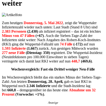
weiter
Zum heutigen
Donnerstag, 5. Mai 2022
, zeigt die Wuppertaler
Infiziertenzahl wieder nach unten: Laut Stadt (Stand 8 Uhr) sind
2.383
Personen
(2.430)
als infiziert registriert – das ist ein leichtes
Min
us von 47 Fällen
(+67)
. Auch die Sieben-Tage-Zahl der
Infizierten sinkt weiter: Nach Angaben des Robert-Koch-Institutes
(RKI) ging die Wuppertal-Fallzahl um
74 Fälle
(-172)
auf nun
1.593
Infizierte
(1.667)
zurück. Am gestrigen Mittwoch wurden
277 neue Fälle
(Dienstag:
350)
registriert. Die Wuppertal-Inzidenz
(Neuinfektionen pro 100.000 Einwohner in sieben Tagen)
verringerte sich damit laut RKI weiter auf nun
448,7
(469,6)
.
Wochenvergleich: Fast ein Drittel weniger Neu-Fälle
Im Wochenvergleich bleibt das ein starkes Minus der Sieben-Tage-
Zahl: Am letzten
Donnerstag, 28. April,
gab es laut RKI in
Wuppertal noch
2.346 Infizierte
und die Stadt-Inzidenz lag
bei
660,8
– demgegenüber ist das heute eine
Abnahme um 32
Prozent
(Vorwoche: +1%)
.
Anzeige