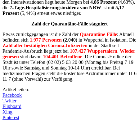
den Intensivstationen liegt heute Morgen bei
4,86 Prozent
(4,63%),
die
7-Tage-Hospitalisierungsinzidenz von NRW
ist mit
5,17
Prozent
(5,44%) erneut etwas niedriger.
Zahl der Quarantäne-Fälle stagniert
Etwas zurückgegangen ist die Zahl der
Quarantäne-Fälle
: Aktuell
befinden sich
1.977 Personen
(2.040)
in Wuppertal in Isolation. Die
Zahl aller bestätigten Corona-Infizierten
in der Stadt seit
Pandemie-Ausbruch liegt jetzt bei
107.427 Wuppertalern
.
Wieder
genesen
sind davon
104.401 Betroffene
. Die Corona-Hotline der
Stadt ist unter Telefon (02 02) 5 63-20 00 (Montag bis Freitag 7-19
Uhr sowie Samstag und Sonntag 10-14 Uhr) erreichbar. Bei
medizinischen Fragen steht die kostenlose Arztrufnummer unter 11 6
11 7 (ohne Vorwahl) zur Verfügung.
Artikel teilen:
Facebook
Twitter
Flipboard
Xing
Pinterest