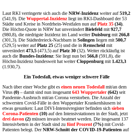
Laut RKI verringerte sich auch die
NRW-Inzidenz
weiter auf
519,2
(541,9). Die
Wuppertal-Inzidenz
liegt im RKI-Dashboard der 53
Städte und Kreise in Nordrhein-Westfalen nun auf
Platz 35
(34)
.
Die Höchst-Quote in NRW hat unverändert
Bielefeld
mit
927,7
(980,8), die niedrigste Inzidenz im Land weiter
Duisburg
mit
266,8
(301,3). Die Städtedreieck-Nachbarn in
Solingen
liegen mit
500,7
(529,5) weiter auf
Platz 25
(25) und die in
Remscheid
mit
unverändert
473,5
(473,5) auf
Platz 30
(32). Weiter rückläufig ist
auch die
Bundes-Inzidenz
: Sie liegt nun bei
566,8
(591,8), die
Höchst-Inzidenz bundesweit hat weiter
Cloppenburg
mit
1.423,3
(1.930,7).
Ein Todesfall, etwas weniger schwere Fälle
Nach über einer Woche gibt es
einen neuen Todesfall
mit/an dem
Virus
(0)
– damit sind nun insgesamt
643 Wuppertaler
(642)
seit
Pandemie-Ausbruch mit/an Corona verstorben. Die Anzahl der
schwersten Covid-Fälle in den Wuppertaler Krankenhäusern ist
etwas gesunken: Laut DIVI-Intensivregister befinden sich
sieben
Corona-Patienten
(10)
auf den Intensivstationen in der Stadt, jetzt
drei davon
(2)
müssen invasiv beatmet werden. Die insgesamt 137
Intensivbetten in der Stadt sind zu
fünf Prozent
(7%)
mit Covid-
Patienten belegt. Der
NRW-Schnitt der COVID-19-Patienten
auf