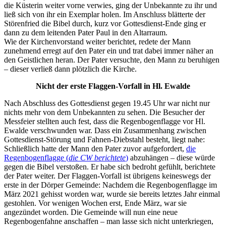
die Küsterin weiter vorne verwies, ging der Unbekannte zu ihr und
ließ sich von ihr ein Exemplar holen. Im Anschluss blätterte der
Störenfried die Bibel durch, kurz vor Gottesdienst-Ende ging er
dann zu dem leitenden Pater Paul in den Altarraum.
Wie der Kirchenvorstand weiter berichtet, redete der Mann
zunehmend erregt auf den Pater ein und trat dabei immer näher an
den Geistlichen heran. Der Pater versuchte, den Mann zu beruhigen
– dieser verließ dann plötzlich die Kirche.
Nicht der erste Flaggen-Vorfall in Hl. Ewalde
Nach Abschluss des Gottesdienst gegen 19.45 Uhr war nicht nur
nichts mehr von dem Unbekannten zu sehen. Die Besucher der
Messfeier stellten auch fest, dass die Regenbogenflagge vor Hl.
Ewalde verschwunden war. Dass ein Zusammenhang zwischen
Gottesdienst-Störung und Fahnen-Diebstahl besteht, liegt nahe:
Schließlich hatte der Mann den Pater zuvor aufgefordert,
die
Regenbogenflagge (
die CW berichtete
)
abzuhängen – diese würde
gegen die Bibel verstoßen. Er habe sich bedroht gefühlt, berichtete
der Pater weiter. Der Flaggen-Vorfall ist übrigens keineswegs der
erste in der Dörper Gemeinde: Nachdem die Regenbogenflagge im
März 2021 gehisst worden war, wurde sie bereits letztes Jahr einmal
gestohlen. Vor wenigen Wochen erst, Ende März, war sie
angezündet worden. Die Gemeinde will nun eine neue
Regenbogenfahne anschaffen – man lasse sich nicht unterkriegen,