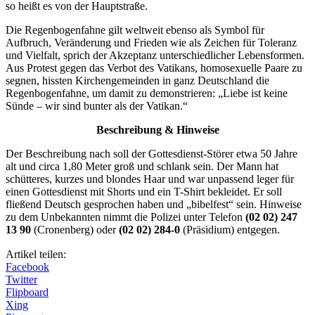
so heißt es von der Hauptstraße.
Die Regenbogenfahne gilt weltweit ebenso als Symbol für
Aufbruch, Veränderung und Frieden wie als Zeichen für Toleranz
und Vielfalt, sprich der Akzeptanz unterschiedlicher Lebensformen.
Aus Protest gegen das Verbot des Vatikans, homosexuelle Paare zu
segnen, hissten Kirchengemeinden in ganz Deutschland die
Regenbogenfahne, um damit zu demonstrieren: „Liebe ist keine
Sünde – wir sind bunter als der Vatikan.“
Beschreibung & Hinweise
Der Beschreibung nach soll der Gottesdienst-Störer etwa 50 Jahre
alt und circa 1,80 Meter groß und schlank sein. Der Mann hat
schütteres, kurzes und blondes Haar und war unpassend leger für
einen Gottesdienst mit Shorts und ein T-Shirt bekleidet. Er soll
fließend Deutsch gesprochen haben und „bibelfest“ sein. Hinweise
zu dem Unbekannten nimmt die Polizei unter Telefon
(02 02) 247
13 90
(Cronenberg) oder
(02 02) 284-0
(Präsidium) entgegen.
Artikel teilen:
Facebook
Twitter
Flipboard
Xing