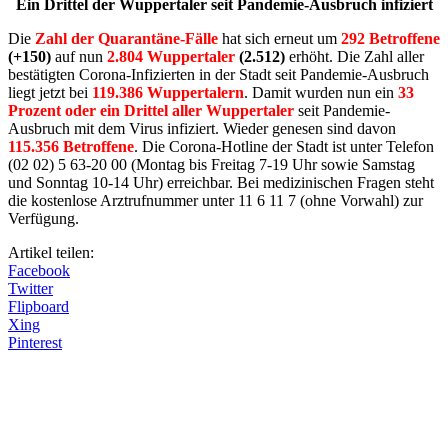
Ein Drittel der Wuppertaler seit Pandemie-Ausbruch infiziert
Die
Zahl der Quarantäne-Fälle
hat sich erneut um
292
Betroffene
(+150)
auf nun
2.804
Wuppertaler
(2.512)
erhöht. Die Zahl aller
bestätigten Corona-Infizierten in der Stadt seit Pandemie-Ausbruch
liegt jetzt bei
119.386 Wuppertalern
. Damit wurden nun ein
3
3
Prozent oder ein Drittel aller Wuppertaler
seit Pandemie-
Ausbruch mit dem Virus infiziert. Wieder genesen sind davon
115.356 Betroffene
. Die Corona-Hotline der Stadt ist unter Telefon
(02 02) 5 63-20 00 (Montag bis Freitag 7-19 Uhr sowie Samstag
und Sonntag 10-14 Uhr) erreichbar. Bei medizinischen Fragen steht
die kostenlose Arztrufnummer unter 11 6 11 7 (ohne Vorwahl) zur
Verfügung.
Artikel teilen:
Facebook
Twitter
Flipboard
Xing
Pinterest