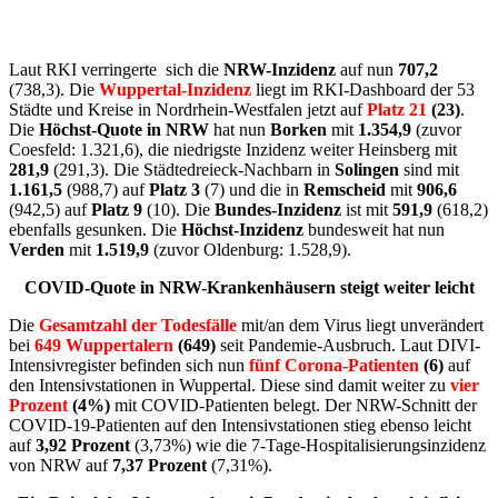
Laut RKI verringerte sich die
NRW-Inzidenz
auf nun
707,2
(738,3). Die
Wuppertal-Inzidenz
liegt im RKI-Dashboard der 53
Städte und Kreise in Nordrhein-Westfalen jetzt auf
Platz 21
(23
)
.
Die
Höchst-Quote in NRW
hat nun
Borken
mit
1.354,9
(zuvor
Coesfeld: 1.321,6), die niedrigste Inzidenz weiter Heinsberg mit
281,9
(291,3). Die Städtedreieck-Nachbarn in
Solingen
sind mit
1.161,5
(988,7) auf
Platz 3
(7) und die in
Remscheid
mit
906,6
(942,5) auf
Platz 9
(10). Die
Bundes-Inzidenz
ist mit
591,9
(618,2)
ebenfalls gesunken. Die
Höchst-Inzidenz
bundesweit hat nun
Verden
mit
1.519,9
(zuvor Oldenburg: 1.528,9).
COVID-Quote in NRW-Krankenhäusern steigt weiter leicht
Die
Gesamtzahl der Todesfälle
mit/an dem Virus liegt unverändert
bei
649 Wuppertalern
(649)
seit Pandemie-Ausbruch. Laut DIVI-
Intensivregister befinden sich nun
fünf Corona-Patienten
(6)
auf
den Intensivstationen in Wuppertal. Diese sind damit weiter zu
vier
Prozent
(4%)
mit COVID-Patienten belegt. Der NRW-Schnitt der
COVID-19-Patienten auf den Intensivstationen stieg ebenso leicht
auf
3,92 Prozent
(3,73%) wie die 7-Tage-Hospitalisierungsinzidenz
von NRW auf
7,37 Prozent
(7,31%).