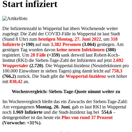
Start infiziert
Die Infiziertenzahl in Wuppertal hat übers Wochenende weiter
zugelegt: Die Zahl der COVID-Fälle in Wuppertal ist laut Stadt
(Stand 8 Uhr) zum
heutigen Montag, 27. Juni 2022
, um
318
Infizierte
(+190)
auf nun
3.382 Personen
(3.064)
gestiegen. Am
gestrigen Tag wurden davon
keine neuen Infektionen
(380)
registriert. Um
28 Fälle
(+359)
sank derweil laut Robert-Koch-
Institut (RKI) die Sieben-Tage-Zahl der Infizierten auf jetzt
2.692
Wuppertaler
(2.720)
. Die Wuppertal-Inzidenz (Neuinfektionen pro
100.000 Einwohner in sieben Tagen) ging damit leicht auf
758,3
(766,2)
zurück. Die Stadt gibt die
Wuppertal-Inzidenz
weit höher
mit
830,42
an.
Wochenvergleich: Sieben-Tage-Quote nimmt weiter zu
Im Wochenvergleich bleibt das ein Zuwachs der Sieben-Tage-Zahl:
Am vergangenen
Montag, 20. Juni
, gab es laut RKI in Wuppertal
noch
1.969 Infizierte
und die Stadt-Inzidenz lag bei
554,6
–
demgegenüber ist das heute ein
Plus von rund 37 Prozent
(Vorwoche: +31%)
.