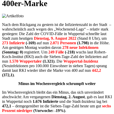
400er-Marke
Nach dem Rückgang zu gestern ist die Infiziertenzahl in der Stadt –
wahrscheinlich auch wegen des „Wochenend-Lags“ – relativ stark
gestiegen: Die Zahl der COVID-Fälle in Wuppertal schnellte laut
Stadt zum heutigen
Dienstag, 9. August 2022
(Stand 8 Uhr), um
273 Infizierte
(-169)
auf nun
2.071 Personen
(1.798)
in die Höhe.
Am gestrigen Montag wurden davon
278 neue Infektionen
(Sonntag: 0)
registriert. Um
249 Fälle
(-218)
wuchs laut Robert-
Koch-Institut (RKI) auch die Sieben-Tage-Zahl der Infizierten auf
nun
1.570 Wuppertaler
(1.321)
. Die
Wuppertal-Inzidenz
(Neuinfektionen pro 100.000 Einwohner in sieben Tagen) sprang
damit laut RKI wieder über die Marke von 400 auf nun
442,2
(372,1)
.
Minus im Wochenvergleich schrumpft weiter
Im Wochenvergleich bleibt das ein Minus, das sich unverändert
abschwächt: Am vergangenen
Dienstag, 2. August
, gab es laut RKI
in Wuppertal noch
1.676 Infizierte
und die Stadt-Inzidenz lag bei
472,1
– demgegenüber ist die Sieben-Tage-Zahl heute um gut
sechs
Prozent niedriger
(Vorwoche: -19%)
.