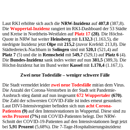
Laut RKI erhöhte sich auch die
NRW-Inzidenz
auf
407,8
(387,8).
Die
Wuppertal-Inzidenz
rangiert im RKI-Dashboard der 53 Städte
und Kreise in Nordrhein-Westfalen auf
Platz 17
(28)
. Die Höchst-
Quote in NRW hat weiter
Heinsberg
mit
1.132,3
(1.163,5), die
niedrigste Inzidenz jetzt
Olpe
mit
215,2
(zuvor Krefeld: 213,8). Die
Städtedreieck-Nachbarn in
Solingen
sind mit
520,1
(521,4) auf
Platz 7
(5) und die in
Remscheid
mit
549,7
(529,1) auf
Platz 6
(4).
Die
Bundes-Inzidenz
sank indes weiter auf nun
381,5
(389,3). Die
Höchst-Inzidenz hat im Bund weiter
Kassel
mit
1.178,4
(1.167,1).
Zwei neue Todesfälle – weniger schwere Fälle
Die Stadt vermeldet leider
zwei neue Todesfälle
mit/an dem Virus.
Die Anzahl der Corona-Verstorben in der Stadt seit Pandemie-
Ausbruch stieg damit auf nun insgesamt
672 Wuppertaler
(670)
.
Die Zahl der schwersten COVID-Fälle ist indes erneut gesunken:
Laut DIVI-Intensivregister befinden sich nun
acht Corona-
Patienten
(9)
auf den Intensivstationen in Wuppertal. Diese sind zu
sechs Prozent
(7%)
mit COVID-Patienten belegt. Der NRW-
Schnitt der COVID-19-Patienten auf den Intensivstationen liegt jetzt
bei
5,91 Prozent
(5,68%). Die 7-Tage-Hospitalisierungsinzidenz