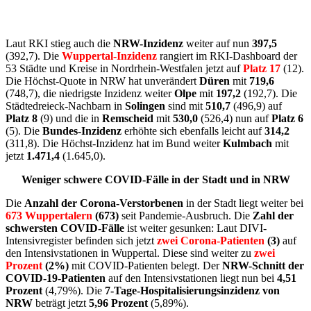
Laut RKI stieg auch die
NRW-Inzidenz
weiter auf nun
397,5
(392,7). Die
Wuppertal-Inzidenz
rangiert im RKI-Dashboard der
53 Städte und Kreise in Nordrhein-Westfalen jetzt auf
Platz 17
(12).
Die Höchst-Quote in NRW hat unverändert
Düren
mit
719,6
(748,7), die niedrigste Inzidenz weiter
Olpe
mit
197,2
(192,7). Die
Städtedreieck-Nachbarn in
Solingen
sind mit
510,7
(496,9) auf
Platz 8
(9) und die in
Remscheid
mit
530,0
(526,4) nun auf
Platz 6
(5). Die
Bundes-Inzidenz
erhöhte sich ebenfalls leicht auf
314,2
(311,8). Die Höchst-Inzidenz hat im Bund weiter
Kulmbach
mit
jetzt
1.471,4
(1.645,0).
Weniger schwere COVID-Fälle in der Stadt und in NRW
Die
Anzahl der Corona-Verstorbenen
in der Stadt liegt weiter bei
673 Wuppertalern
(673)
seit Pandemie-Ausbruch. Die
Zahl der
schwersten COVID-Fälle
ist weiter gesunken: Laut DIVI-
Intensivregister befinden sich jetzt
zwei Corona-Patienten
(3)
auf
den Intensivstationen in Wuppertal. Diese sind weiter zu
zwei
Prozent
(2%)
mit COVID-Patienten belegt. Der
NRW-Schnitt der
COVID-19-Patienten
auf den Intensivstationen liegt nun bei
4,51
Prozent
(4,79%). Die
7-Tage-Hospitalisierungsinzidenz von
NRW
beträgt jetzt
5,96 Prozent
(5,89%).