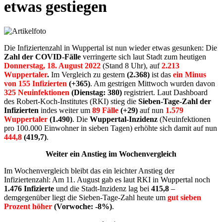
etwas gestiegen
Die Infiziertenzahl in Wuppertal ist nun wieder etwas gesunken: Die
Zahl der COVID-Fälle
verringerte sich laut Stadt zum heutigen
Donnerstag, 18. August 2022
(Stand 8 Uhr), auf
2.213
Wuppertaler
.
Im Vergleich zu gestern
(2.368)
ist das
ein Minus
von 155 Infizierten
(+365)
. Am gestrigen Mittwoch wurden davon
325
Neuinfektionen
(Dienstag: 380)
registriert. Laut Dashboard
des Robert-Koch-Institutes (RKI) stieg die
Sieben-Tage-Zahl der
Infizierten
indes weiter um
89
Fälle
(+29)
auf nun
1.579
Wuppertaler
(1.490)
. Die
Wuppertal-Inzidenz
(Neuinfektionen
pro 100.000 Einwohner in sieben Tagen) erhöhte sich damit auf nun
444,8
(419,7)
.
Weiter ein Anstieg im Wochenvergleich
Im Wochenvergleich bleibt das ein leichter Anstieg der
Infiziertenzahl: Am 11. August gab es laut RKI in Wuppertal noch
1.476 Infizierte
und die Stadt-Inzidenz lag bei
415,8
–
demgegenüber liegt die Sieben-Tage-Zahl heute um
gut sieben
Prozent höher
(Vorwoche: -8%)
.