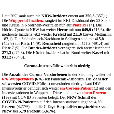
Laut RKI sank auch die
NRW-Inzidenz
erneut auf
350,3
(357,1).
Die
Wuppertal-Inzidenz
rangiert im RKI-Dashboard der 53 Städte
und Kreise in Nordrhein-Westfalen nun auf
Platz 19
(14). Die
Höchst-Quote in NRW hat weiter
Herne
mit nun
649,9
(715,6), die
niedrigste Inzidenz jetzt wieder
Krefeld
mit
211,6
(zuvor Mettmann:
183,1). Die Städtedreieck-Nachbarn in
Solingen
sind mit
415,8
(452,9) auf
Platz 14
(9),
Remscheid
rangiert mit
457,3
(491,4) auf
Platz 7
(5). Die
Bundes-Inzidenz
verringerte sich weiter leicht auf
271,3
(275,3). Die Höchst-Inzidenz hat im Bund weiter
Kassel
mit
931,2
(784,8).
Corona-Intensivfälle weiterhin niedrig
Die
Anzahl der Corona-Verstorbenen
in der Stadt liegt weiter bei
676 Wuppertalern
(676)
seit Pandemie-Ausbruch. Die
Zahl der
schwersten COVID-Fälle
ist unverändert niedrig: Laut DIVI-
Intensivregister befindet sich weiter
ein Corona-Patient
(1)
auf den
Intensivstationen in Wuppertal. Diese sind nur zu
einem Prozent
(1%)
mit COVID-Patienten belegt. Der
NRW-Schnitt der
COVID-19-Patienten
auf den Intensivstationen liegt bei
4,50
Prozent
(4,77%) und die
7-Tage-Hospitalisierungsinzidenz von
NRW
bei
5,79 Prozent (5,61%)
.