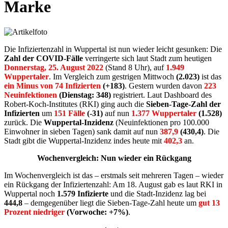
Marke
Die Infiziertenzahl in Wuppertal ist nun wieder leicht gesunken: Die
Zahl der COVID-Fälle
verringerte sich laut Stadt zum heutigen
Donnerstag, 25. August 2022
(Stand 8 Uhr), auf
1.949
Wuppertaler
. Im Vergleich zum gestrigen Mittwoch
(2.023)
ist das
ein Minus von 74 Infizierten
(+183)
. Gestern wurden davon
223
Neuinfektionen
(Dienstag: 348)
registriert. Laut Dashboard des
Robert-Koch-Institutes (RKI) ging auch die
Sieben-Tage-Zahl der
Infizierten
um
151
Fälle
(-31)
auf nun
1.377
Wuppertaler
(1.528)
zurück. Die
Wuppertal-Inzidenz
(Neuinfektionen pro 100.000
Einwohner in sieben Tagen) sank damit auf nun
387,9
(430,4)
. Die
Stadt gibt die Wuppertal-Inzidenz indes heute mit
402,3
an.
Wochenvergleich: Nun wieder ein Rückgang
Im Wochenvergleich ist das – erstmals seit mehreren Tagen – wieder
ein Rückgang der Infiziertenzahl: Am 18. August gab es laut RKI in
Wuppertal noch
1.579 Infizierte
und die Stadt-Inzidenz lag bei
444,8
– demgegenüber liegt die Sieben-Tage-Zahl heute um
gut 13
Prozent niedriger
(Vorwoche: +7%)
.