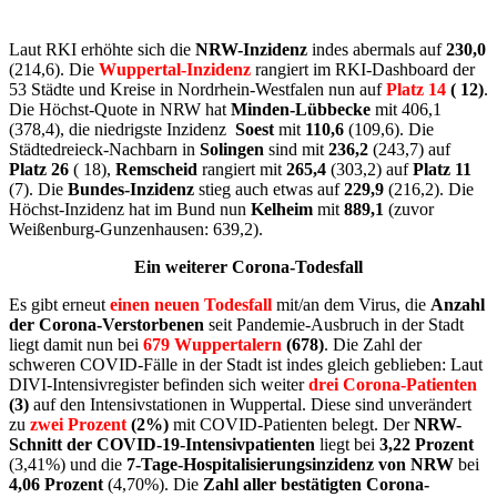
Laut RKI erhöhte sich die
NRW-Inzidenz
indes abermals auf
230,0
(214,6). Die
Wuppertal-Inzidenz
rangiert im RKI-Dashboard der
53 Städte und Kreise in Nordrhein-Westfalen nun auf
Platz 14
( 12)
.
Die Höchst-Quote in NRW hat
Minden-Lübbecke
mit 406,1
(378,4), die niedrigste Inzidenz
Soest
mit
110,6
(109,6). Die
Städtedreieck-Nachbarn in
Solingen
sind mit
236,2
(243,7) auf
Platz 26
( 18),
Remscheid
rangiert mit
265,4
(303,2) auf
Platz 11
(7). Die
Bundes-Inzidenz
stieg auch etwas auf
229,9
(216,2). Die
Höchst-Inzidenz hat im Bund nun
Kelheim
mit
889,1
(zuvor
Weißenburg-Gunzenhausen: 639,2).
Ein weiterer Corona-Todesfall
Es gibt erneut
einen neuen Todesfall
mit/an dem Virus, die
Anzahl
der Corona-Verstorbenen
seit Pandemie-Ausbruch in der Stadt
liegt damit nun bei
679 Wuppertalern
(678)
. Die Zahl der
schweren COVID-Fälle in der Stadt ist indes gleich geblieben: Laut
DIVI-Intensivregister befinden sich weiter
drei Corona-Patienten
(3)
auf den Intensivstationen in Wuppertal. Diese sind unverändert
zu
zwei Prozent
(2%)
mit COVID-Patienten belegt. Der
NRW-
Schnitt der COVID-19-Intensivpatienten
liegt bei
3,22 Prozent
(3,41%) und die
7-Tage-Hospitalisierungsinzidenz von NRW
bei
4,06 Prozent
(4,70%). Die
Zahl aller bestätigten Corona-