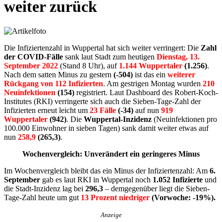
weiter zurück
Die Infiziertenzahl in Wuppertal hat sich weiter verringert: Die
Zahl
der COVID-Fälle
sank laut Stadt zum heutigen
Dienstag, 13.
September 2022
(Stand 8 Uhr), auf
1.144 Wuppertaler
(1.256)
.
Nach dem satten Minus zu gestern
(-504)
ist das ein
weiterer
Rückgang von 112 Infizierten
. Am gestrigen Montag wurden
210
Neuinfektionen
(154)
registriert. Laut Dashboard des Robert-Koch-
Institutes (RKI) verringerte sich auch die Sieben-Tage-Zahl der
Infizierten erneut leicht um
23
Fälle
(-34)
auf nun
919
Wuppertaler
(942)
. Die
Wuppertal-Inzidenz
(Neuinfektionen pro
100.000 Einwohner in sieben Tagen) sank damit weiter etwas auf
nun
258,9
(265,3)
.
Wochenvergleich: Unverändert ein geringeres Minus
Im Wochenvergleich bleibt das ein Minus der Infiziertenzahl: Am
6.
September
gab es laut RKI in Wuppertal noch
1.052 Infizierte
und
die Stadt-Inzidenz lag bei
296,3
– demgegenüber liegt die Sieben-
Tage-Zahl heute um gut
13 Prozent niedriger
(Vorwoche: -19%).
Anzeige