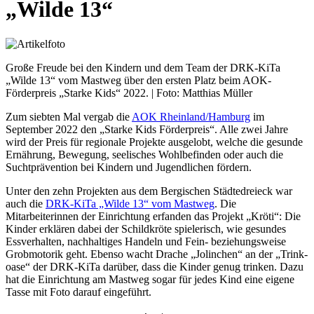
„Wilde 13“
Große Freude bei den Kindern und dem Team der DRK-KiTa
„Wilde 13“ vom Mastweg über den ersten Platz beim AOK-
Förderpreis „Starke Kids“ 2022. | Foto: Matthias Müller
Zum siebten Mal vergab die
AOK Rheinland/Hamburg
im
September 2022 den „Starke Kids Förderpreis“. Alle zwei Jahre
wird der Preis für regionale Projekte ausgelobt, welche die gesunde
Ernährung, Bewegung, seelisches Wohlbefinden oder auch die
Suchtprävention bei Kindern und Jugendlichen fördern.
Unter den zehn Projekten aus dem Bergischen Städtedreieck war
auch die
DRK-KiTa „Wilde 13“ vom Mastweg
. Die
Mitarbeiterinnen der Einrichtung erfanden das Projekt „Kröti“: Die
Kinder erklären dabei der Schildkröte spielerisch, wie gesundes
Essverhalten, nachhaltiges Handeln und Fein- beziehungsweise
Grobmotorik geht. Ebenso wacht Drache „Jolinchen“ an der „Trink-
oase“ der DRK-KiTa darüber, dass die Kinder genug trinken. Dazu
hat die Einrichtung am Mastweg sogar für jedes Kind eine eigene
Tasse mit Foto darauf eingeführt.