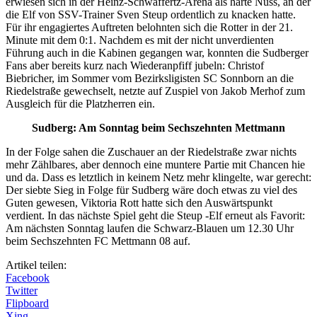
erwiesen sich in der Heinz-Schwaffertz-Arena als harte Nuss, an der
die Elf von SSV-Trainer Sven Steup ordentlich zu knacken hatte.
Für ihr engagiertes Auftreten belohnten sich die Rotter in der 21.
Minute mit dem 0:1. Nachdem es mit der nicht unverdienten
Führung auch in die Kabinen gegangen war, konnten die Sudberger
Fans aber bereits kurz nach Wiederanpfiff jubeln: Christof
Biebricher, im Sommer vom Bezirksligisten SC Sonnborn an die
Riedelstraße gewechselt, netzte auf Zuspiel von Jakob Merhof zum
Ausgleich für die Platzherren ein.
Sudberg: Am Sonntag beim Sechszehnten Mettmann
In der Folge sahen die Zuschauer an der Riedelstraße zwar nichts
mehr Zählbares, aber dennoch eine muntere Partie mit Chancen hie
und da. Dass es letztlich in keinem Netz mehr klingelte, war gerecht:
Der siebte Sieg in Folge für Sudberg wäre doch etwas zu viel des
Guten gewesen, Viktoria Rott hatte sich den Auswärtspunkt
verdient. In das nächste Spiel geht die Steup -Elf erneut als Favorit:
Am nächsten Sonntag laufen die Schwarz-Blauen um 12.30 Uhr
beim Sechszehnten FC Mettmann 08 auf.
Artikel teilen:
Facebook
Twitter
Flipboard
Xing