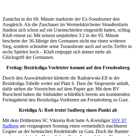
Zunächst in der 69. Minute markierte der Ex-Sonnborner den
Ausgleich. Als die Zuschauer im Wermelskirchener Straußenfarm
Stadion sich schon auf ein Unentschieden eingestellt hatten, schlug
Kluft erneut zu: Mit seinem umjubelten 3:2 in der 93. Minute
bescherte der 36-Jährige den Germanen nicht nur einen weiteren
Sieg, sondern schraubte seine Torausbeute auch auf sechs Treffer in
sechs Spielen hoch – Kluft entpuppt sich immer mehr als
Glücksgriff der Germanen.
Freitag: Bezirksliga-Vorletzter kommt auf den Freudenberg
Durch den Auswärtsdreier kletterte die Radojewski-Elf in der
Bezirksliga-Tabelle weiter auf Platz 6. Dass die Siegesserie anhält,
dafür stehen die Vorzeichen auf dem Papier gut: Mit dem BV
Burscheid haben die Südstädter schließlich bereits am kommenden
Freitagabend den Bezirksliga-Vorletzten am Freudenberg zu Gast.
Kreisliga A: Rott trotzt Sudberg einen Punkt ab
Mit dem Drittletzten SC Viktoria Rott hatte A-Kreisligist
SSV 07
Sudberg
am vergangenen Sonntag einen vermeintlich machbaren
Gegner an der heimischen Riedelstraße zu Gast. Doch die Barmer