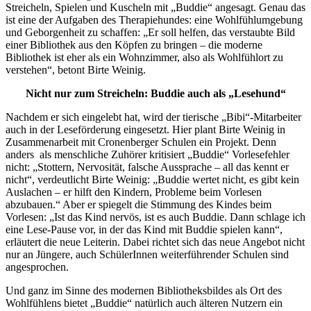
Streicheln, Spielen und Kuscheln mit „Buddie“ angesagt. Genau das
ist eine der Aufgaben des Therapiehundes: eine Wohlfühlumgebung
und Geborgenheit zu schaffen: „Er soll helfen, das verstaubte Bild
einer Bibliothek aus den Köpfen zu bringen – die moderne
Bibliothek ist eher als ein Wohnzimmer, also als Wohlfühlort zu
verstehen“, betont Birte Weinig.
Nicht nur zum Streicheln: Buddie auch als „Lesehund“
Nachdem er sich eingelebt hat, wird der tierische „Bibi“-Mitarbeiter
auch in der Leseförderung eingesetzt. Hier plant Birte Weinig in
Zusammenarbeit mit Cronenberger Schulen ein Projekt. Denn
anders als menschliche Zuhörer kritisiert „Buddie“ Vorlesefehler
nicht: „Stottern, Nervosität, falsche Aussprache – all das kennt er
nicht“, verdeutlicht Birte Weinig: „Buddie wertet nicht, es gibt kein
Auslachen – er hilft den Kindern, Probleme beim Vorlesen
abzubauen.“ Aber er spiegelt die Stimmung des Kindes beim
Vorlesen: „Ist das Kind nervös, ist es auch Buddie. Dann schlage ich
eine Lese-Pause vor, in der das Kind mit Buddie spielen kann“,
erläutert die neue Leiterin. Dabei richtet sich das neue Angebot nicht
nur an Jüngere, auch SchülerInnen weiterführender Schulen sind
angesprochen.
Und ganz im Sinne des modernen Bibliotheksbildes als Ort des
Wohlfühlens bietet „Buddie“ natürlich auch älteren Nutzern ein