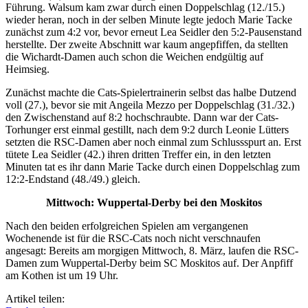
Führung. Walsum kam zwar durch einen Doppelschlag (12./15.)
wieder heran, noch in der selben Minute legte jedoch Marie Tacke
zunächst zum 4:2 vor, bevor erneut Lea Seidler den 5:2-Pausenstand
herstellte. Der zweite Abschnitt war kaum angepfiffen, da stellten
die Wichardt-Damen auch schon die Weichen endgültig auf
Heimsieg.
Zunächst machte die Cats-Spielertrainerin selbst das halbe Dutzend
voll (27.), bevor sie mit Angeila Mezzo per Doppelschlag (31./32.)
den Zwischenstand auf 8:2 hochschraubte. Dann war der Cats-
Torhunger erst einmal gestillt, nach dem 9:2 durch Leonie Lütters
setzten die RSC-Damen aber noch einmal zum Schlussspurt an. Erst
tütete Lea Seidler (42.) ihren dritten Treffer ein, in den letzten
Minuten tat es ihr dann Marie Tacke durch einen Doppelschlag zum
12:2-Endstand (48./49.) gleich.
Mittwoch: Wuppertal-Derby bei den Moskitos
Nach den beiden erfolgreichen Spielen am vergangenen
Wochenende ist für die RSC-Cats noch nicht verschnaufen
angesagt: Bereits am morgigen Mittwoch, 8. März, laufen die RSC-
Damen zum Wuppertal-Derby beim SC Moskitos auf. Der Anpfiff
am Kothen ist um 19 Uhr.
Artikel teilen: