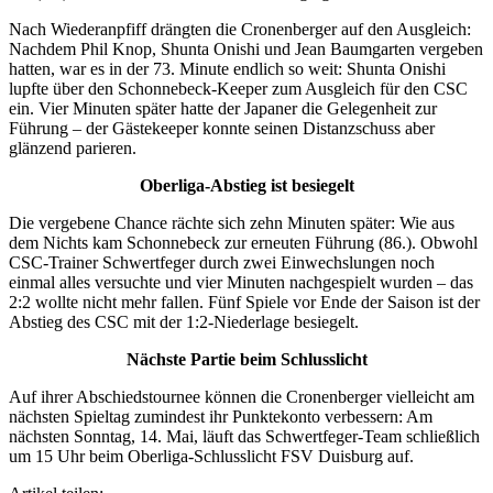
Nach Wiederanpfiff drängten die Cronenberger auf den Ausgleich:
Nachdem
Phil Knop, Shunta Onishi und Jean Baumgarten vergeben
hatten, war es in der 73. Minute endlich so weit: Shunta Onishi
lupfte über den Schonnebeck-Keeper zum Ausgleich für den CSC
ein. Vier Minuten später hatte der Japaner die Gelegenheit zur
Führung – der Gästekeeper konnte seinen Distanzschuss aber
glänzend parieren.
Oberliga-Abstieg ist besiegelt
Die vergebene Chance rächte sich zehn Minuten später: Wie aus
dem Nichts kam Schonnebeck zur erneuten Führung (86.). Obwohl
CSC-Trainer Schwertfeger durch zwei Einwechslungen noch
einmal alles versuchte und vier Minuten nachgespielt wurden – das
2:2 wollte nicht mehr fallen. Fünf Spiele vor Ende der Saison ist der
Abstieg des CSC mit der 1:2-Niederlage besiegelt.
Nächste Partie beim Schlusslicht
Auf ihrer Abschiedstournee können die Cronenberger vielleicht am
nächsten Spieltag zumindest ihr Punktekonto verbessern: Am
nächsten Sonntag, 14. Mai, läuft das Schwertfeger-Team schließlich
um 15 Uhr beim Oberliga-Schlusslicht FSV Duisburg auf.