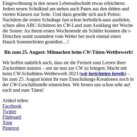
Eingewöhnung in den neuen Lebensabschnitt etwas erleichtern:
Jedem neuen Schulkind am stehen auch Paten aus den dritten und
vierten Klassen zur Seite. Und dazu gesellte sich auch Petrus:
Nachdem die ersten Schultage fast schon herbstlich-nass ausfielen,
schien allen ABC-Schützen im
CW
-Land zum Ausklang der Woche
die Sonne: An ihrem ersten Wochenende als Schüler konnten die i-
Dötzchen somit zumindest vom Wetter her noch einmal einen
Hauch Sommerferien genießen…!
Bis zum 25. August: Mitmachen beim
CW
-Tüten-Wettbewerb!
Wir hoffen natürlich auch, dass sie die Freizeit zum Leeren ihrer
Zuckertüten nutzten – um sie nun zur
CW
zu bringen: Macht mit
beim
CW
-Schultüten-Wettbewerb 2023 (
wir berichteten bereits
) –
bis zum 25. August könnt ihr eure Einschulungs-Kreationen noch in
der
CW
-Geschäftsstelle reinreichen. Wir freuen uns schon sehr auf
euch und eure Tüten!
Artikel teilen:
Facebook
Twitter
Flipboard
Xing
Pinterest