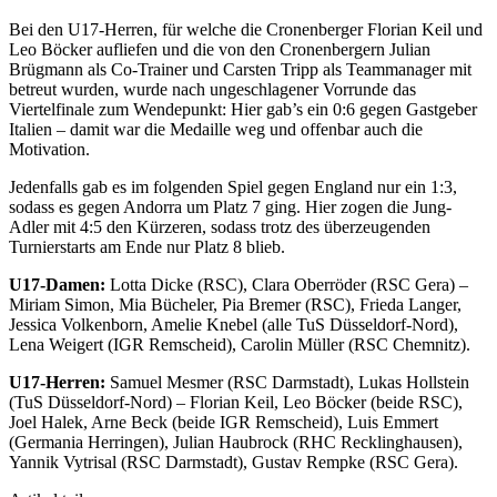
Bei den U17-Herren, für welche die Cronenberger Florian Keil und
Leo Böcker aufliefen und die von den Cronenbergern Julian
Brügmann als Co-Trainer und Carsten Tripp als Teammanager mit
betreut wurden, wurde nach ungeschlagener Vorrunde das
Viertelfinale zum Wendepunkt: Hier gab’s ein 0:6 gegen Gastgeber
Italien – damit war die Medaille weg und offenbar auch die
Motivation.
Jedenfalls gab es im folgenden Spiel gegen England nur ein 1:3,
sodass es gegen Andorra um Platz 7 ging. Hier zogen die Jung-
Adler mit 4:5 den Kürzeren, sodass trotz des überzeugenden
Turnierstarts am Ende nur Platz 8 blieb.
U17-Damen:
Lotta Dicke (RSC), Clara Oberröder (RSC Gera) –
Miriam Simon, Mia Bücheler, Pia Bremer (RSC), Frieda Langer,
Jessica Volkenborn, Amelie Knebel (alle TuS Düsseldorf-Nord),
Lena Weigert (IGR Remscheid), Carolin Müller (RSC Chemnitz).
U17-Herren:
Samuel Mesmer (RSC Darmstadt), Lukas Hollstein
(TuS Düsseldorf-Nord) – Florian Keil, Leo Böcker (beide RSC),
Joel Halek, Arne Beck (beide IGR Remscheid), Luis Emmert
(Germania Herringen), Julian Haubrock (RHC Recklinghausen),
Yannik Vytrisal (RSC Darmstadt), Gustav Rempke (RSC Gera).