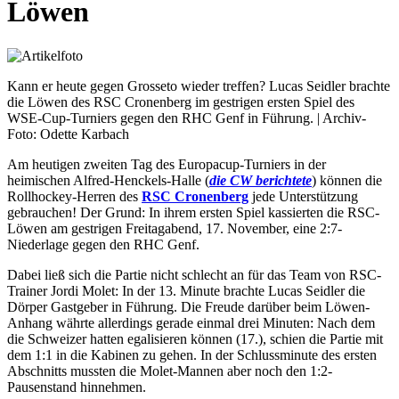
Löwen
Kann er heute gegen Grosseto wieder treffen? Lucas Seidler brachte
die Löwen des RSC Cronenberg im gestrigen ersten Spiel des
WSE-Cup-Turniers gegen den RHC Genf in Führung. | Archiv-
Foto: Odette Karbach
Am heutigen zweiten Tag des Europacup-Turniers in der
heimischen Alfred-Henckels-Halle (
die CW berichtete
) können die
Rollhockey-Herren des
RSC Cronenberg
jede Unterstützung
gebrauchen! Der Grund: In ihrem ersten Spiel kassierten die RSC-
Löwen am gestrigen Freitagabend, 17. November, eine 2:7-
Niederlage gegen den RHC Genf.
Dabei ließ sich die Partie nicht schlecht an für das Team von RSC-
Trainer Jordi Molet: In der 13. Minute brachte Lucas Seidler die
Dörper Gastgeber in Führung. Die Freude darüber beim Löwen-
Anhang währte allerdings gerade einmal drei Minuten: Nach dem
die Schweizer hatten egalisieren können (17.), schien die Partie mit
dem 1:1 in die Kabinen zu gehen. In der Schlussminute des ersten
Abschnitts mussten die Molet-Mannen aber noch den 1:2-
Pausenstand hinnehmen.