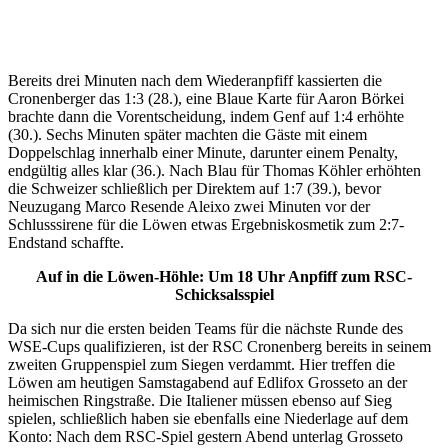
Bereits drei Minuten nach dem Wiederanpfiff kassierten die
Cronenberger das 1:3 (28.), eine Blaue Karte für Aaron Börkei
brachte dann die Vorentscheidung, indem Genf auf 1:4 erhöhte
(30.). Sechs Minuten später machten die Gäste mit einem
Doppelschlag innerhalb einer Minute, darunter einem Penalty,
endgültig alles klar (36.). Nach Blau für Thomas Köhler erhöhten
die Schweizer schließlich per Direktem auf 1:7 (39.), bevor
Neuzugang Marco Resende Aleixo zwei Minuten vor der
Schlusssirene für die Löwen etwas Ergebniskosmetik zum 2:7-
Endstand schaffte.
Auf in die Löwen-Höhle: Um 18 Uhr Anpfiff zum RSC-
Schicksalsspiel
Da sich nur die ersten beiden Teams für die nächste Runde des
WSE-Cups qualifizieren, ist der RSC Cronenberg bereits in seinem
zweiten Gruppenspiel zum Siegen verdammt. Hier treffen die
Löwen am heutigen Samstagabend auf Edlifox Grosseto an der
heimischen Ringstraße. Die Italiener müssen ebenso auf Sieg
spielen, schließlich haben sie ebenfalls eine Niederlage auf dem
Konto: Nach dem RSC-Spiel gestern Abend unterlag Grosseto