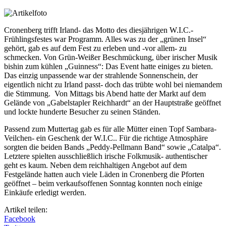
Cronenberg trifft Irland- das Motto des diesjährigen W.I.C.-
Frühlingsfestes war Programm. Alles was zu der „grünen Insel“
gehört, gab es auf dem Fest zu erleben und -vor allem- zu
schmecken. Von Grün-Weißer Beschmückung, über irischer Musik
bishin zum kühlen „Guinness“: Das Event hatte einiges zu bieten.
Das einzig unpassende war der strahlende Sonnenschein, der
eigentlich nicht zu Irland passt- doch das trübte wohl bei niemandem
die Stimmung. Von Mittags bis Abend hatte der Markt auf dem
Gelände von „Gabelstapler Reichhardt“ an der Hauptstraße geöffnet
und lockte hunderte Besucher zu seinen Ständen.
Passend zum Muttertag gab es für alle Mütter einen Topf Sambara-
Veilchen- ein Geschenk der W.I.C.. Für die richtige Atmosphäre
sorgten die beiden Bands „Peddy-Pellmann Band“ sowie „Catalpa“.
Letztere spielten ausschließlich irische Folkmusik- authentischer
geht es kaum. Neben dem reichhaltigen Angebot auf dem
Festgelände hatten auch viele Läden in Cronenberg die Pforten
geöffnet – beim verkaufsoffenen Sonntag konnten noch einige
Einkäufe erledigt werden.
Artikel teilen:
Facebook