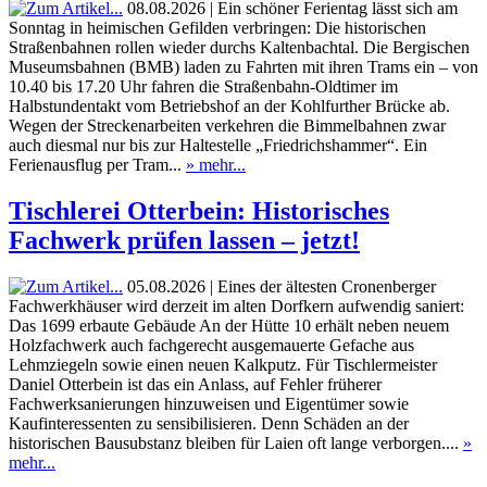
08.08.2026 | Ein schöner Ferientag lässt sich am
Sonntag in heimischen Gefilden verbringen: Die historischen
Straßenbahnen rollen wieder durchs Kaltenbachtal. Die Bergischen
Museumsbahnen (BMB) laden zu Fahrten mit ihren Trams ein – von
10.40 bis 17.20 Uhr fahren die Straßenbahn-Oldtimer im
Halbstundentakt vom Betriebshof an der Kohlfurther Brücke ab.
Wegen der Streckenarbeiten verkehren die Bimmelbahnen zwar
auch diesmal nur bis zur Haltestelle „Friedrichshammer“. Ein
Ferienausflug per Tram...
» mehr...
Tischlerei Otterbein: Historisches
Fachwerk prüfen lassen – jetzt!
05.08.2026 | Eines der ältesten Cronenberger
Fachwerkhäuser wird derzeit im alten Dorfkern aufwendig saniert:
Das 1699 erbaute Gebäude An der Hütte 10 erhält neben neuem
Holzfachwerk auch fachgerecht ausgemauerte Gefache aus
Lehmziegeln sowie einen neuen Kalkputz. Für Tischlermeister
Daniel Otterbein ist das ein Anlass, auf Fehler früherer
Fachwerksanierungen hinzuweisen und Eigentümer sowie
Kaufinteressenten zu sensibilisieren. Denn Schäden an der
historischen Bausubstanz bleiben für Laien oft lange verborgen....
»
mehr...