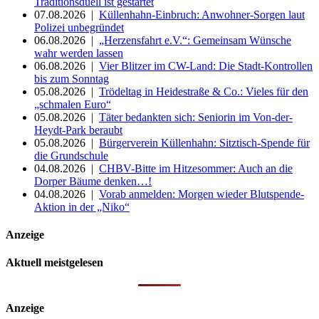
Traditionsduell ist gestartet
07.08.2026 |
Küllenhahn-Einbruch: Anwohner-Sorgen laut
Polizei unbegründet
06.08.2026 |
„Herzensfahrt e.V.“: Gemeinsam Wünsche
wahr werden lassen
06.08.2026 |
Vier Blitzer im CW-Land: Die Stadt-Kontrollen
bis zum Sonntag
05.08.2026 |
Trödeltag in Heidestraße & Co.: Vieles für den
„schmalen Euro“
05.08.2026 |
Täter bedankten sich: Seniorin im Von-der-
Heydt-Park beraubt
05.08.2026 |
Bürgerverein Küllenhahn: Sitztisch-Spende für
die Grundschule
04.08.2026 |
CHBV-Bitte im Hitzesommer: Auch an die
Dorper Bäume denken…!
04.08.2026 |
Vorab anmelden: Morgen wieder Blutspende-
Aktion in der „Niko“
Anzeige
Aktuell meistgelesen
Anzeige