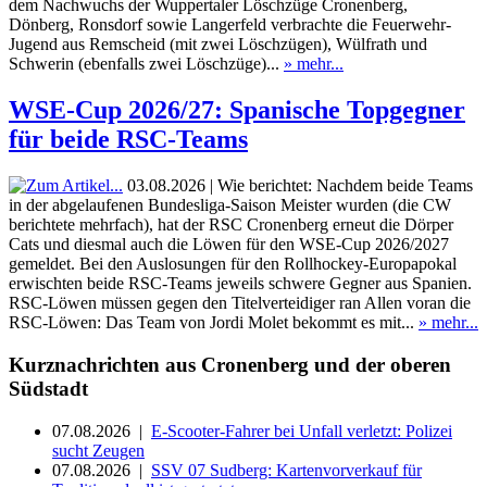
dem Nachwuchs der Wuppertaler Löschzüge Cronenberg,
Dönberg, Ronsdorf sowie Langerfeld verbrachte die Feuerwehr-
Jugend aus Remscheid (mit zwei Löschzügen), Wülfrath und
Schwerin (ebenfalls zwei Löschzüge)...
» mehr...
WSE-Cup 2026/27: Spanische Topgegner
für beide RSC-Teams
03.08.2026 | Wie berichtet: Nachdem beide Teams
in der abgelaufenen Bundesliga-Saison Meister wurden (die CW
berichtete mehrfach), hat der RSC Cronenberg erneut die Dörper
Cats und diesmal auch die Löwen für den WSE-Cup 2026/2027
gemeldet. Bei den Auslosungen für den Rollhockey-Europapokal
erwischten beide RSC-Teams jeweils schwere Gegner aus Spanien.
RSC-Löwen müssen gegen den Titelverteidiger ran Allen voran die
RSC-Löwen: Das Team von Jordi Molet bekommt es mit...
» mehr...
Kurznachrichten aus Cronenberg und der oberen
Südstadt
07.08.2026 |
E-Scooter-Fahrer bei Unfall verletzt: Polizei
sucht Zeugen
07.08.2026 |
SSV 07 Sudberg: Kartenvorverkauf für