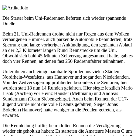
Die Starter beim Uni-Radrennen lieferten sich wieder spannende
Duelle
Beim 21. Uni-Radrennen drohte nicht nur Regen aus dem Wolken
verhangenen Himmel, auch parkende Automobile behinderten, trotz
Sperrung und lange vorheriger Ankündigung, den geplanten Ablauf
an der 2,3 Kilometer langen Rund-Rennstrecke um die Uni.
Obwohl sich bald 45 Minuten Zeitverzug angesammelt hatte, gab es
doch vier Rennen, an denen fast 250 Radrennfahrer teilnahmen.
Unter ihnen auch einige namhafte Sportler aus vielen Städten
Nordrhein-Westfalens, aus Hannover und sogar den Niederlanden.
Von der Zeitverzögerung profitierten besonders die Senioren, hier
wurden statt 18 nun 14 Runden gefahren. Hier siegte letztlich Mario
Lisok (Aachen) vor Heinz Häusler (Mettmann) und Andreas
Sundermann (Team Siebengebirge). Auch beim Rennen der U17-
Jugend wurde nicht die volle Distanz gefahren, Sieger Jonas
Bokeloh (Hannover) hatte weniger in die Pedalen getreten, als
erwartet.
Die Rennleitung hoffte, beim dritten Rennen die Verzögerung
wieder eingeholt zu haben: Es starteten die Amateure Masters C um