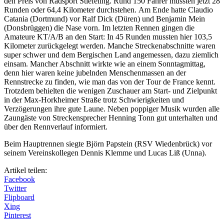
den Preis von Radsport Stiefeling. Rund 150 Fahrer mussten jetzt 28
Runden oder 64,4 Kilometer durchstehen. Am Ende hatte Claudio
Catania (Dortmund) vor Ralf Dick (Düren) und Benjamin Mein
(Donsbrüggen) die Nase vorn. Im letzten Rennen gingen die
Amateure KT/A/B an den Start: In 45 Runden mussten hier 103,5
Kilometer zurückgelegt werden. Manche Streckenabschnitte waren
super schwer und dem Bergischen Land angemessen, dazu ziemlich
einsam. Mancher Abschnitt wirkte wie an einem Sonntagmittag,
denn hier waren keine jubelnden Menschenmassen an der
Rennstrecke zu finden, wie man das von der Tour de France kennt.
Trotzdem behielten die wenigen Zuschauer am Start- und Zielpunkt
in der Max-Horkheimer Straße trotz Schwierigkeiten und
Verzögerungen ihre gute Laune. Neben poppiger Musik wurden alle
Zaungäste von Streckensprecher Henning Tonn gut unterhalten und
über den Rennverlauf informiert.
Beim Hauptrennen siegte Björn Papstein (RSV Wiedenbrück) vor
seinem Vereinskollegen Dennis Klemme und Lucas Liß (Unna).
Artikel teilen:
Facebook
Twitter
Flipboard
Xing
Pinterest