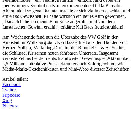
Feierabendbier – ein Veltins, natürlich – entkorkt und dabei ein
merkwürdiges Symbol im Kronenkorken entdeckt: Da Baas die
Aktion nicht so genau kannte, machte er sich via Internet schlau und
erhielt so Gewissheit: Er hatte wirklich ein neues Auto gewonnen.
„Danach habe ich meine Frau Silke angerufen und von dem
fanstatischen Gewinn erzählt“, erklärte Kai Baas freudestrahlend.
Am Wochenende fand nun die Übergabe des VW Golf in der
Autostadt in Wolfsburg statt: Kai Baas erhielt aus den Händen von
Herbert Sollich, Marketing-Direktor der Brauerei C. & A. Veltins,
die Schlüssel für seinen neuen fahrbaren Untersatz. Insgesamt
verloste Veltins bei der deutschlandweiten Gewinnspiel-Aktion über
3,5 Millionen attraktive Preise, darunter auch Sofortgewinne, wie
Media-Markt-Geschenkkarten und Mini-Abos diverser Zeitschriften.
Artikel teilen:
Facebook
Twitter
Flipboard
Xing
Pinterest