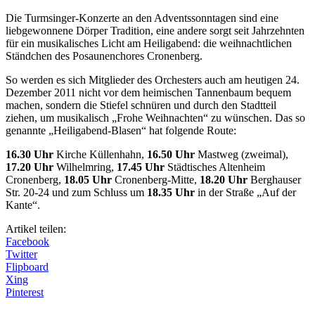
Die Turmsinger-Konzerte an den Adventssonntagen sind eine
liebgewonnene Dörper Tradition, eine andere sorgt seit Jahrzehnten
für ein musikalisches Licht am Heiligabend: die weihnachtlichen
Ständchen des Posaunenchores Cronenberg.
So werden es sich Mitglieder des Orchesters auch am heutigen 24.
Dezember 2011 nicht vor dem heimischen Tannenbaum bequem
machen, sondern die Stiefel schnüren und durch den Stadtteil
ziehen, um musikalisch „Frohe Weihnachten“ zu wünschen. Das so
genannte „Heiligabend-Blasen“ hat folgende Route:
16.30 Uhr
Kirche Küllenhahn,
16.50 Uhr
Mastweg (zweimal),
17.20 Uhr
Wilhelmring,
17.45 Uhr
Städtisches Altenheim
Cronenberg,
18.05 Uhr
Cronenberg-Mitte,
18.20 Uhr
Berghauser
Str. 20-24 und zum Schluss um
18.35 Uhr
in der Straße „Auf der
Kante“.
Artikel teilen:
Facebook
Twitter
Flipboard
Xing
Pinterest