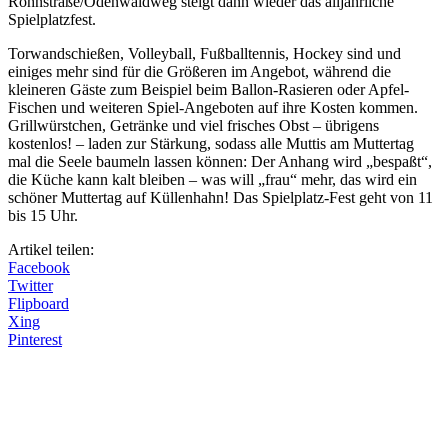
Röhnstraße/Odenwaldweg steigt dann wieder das alljährliche
Spielplatzfest.
Torwandschießen, Volleyball, Fußballtennis, Hockey sind und
einiges mehr sind für die Größeren im Angebot, während die
kleineren Gäste zum Beispiel beim Ballon-Rasieren oder Apfel-
Fischen und weiteren Spiel-Angeboten auf ihre Kosten kommen.
Grillwürstchen, Getränke und viel frisches Obst – übrigens
kostenlos! – laden zur Stärkung, sodass alle Muttis am Muttertag
mal die Seele baumeln lassen können: Der Anhang wird „bespaßt“,
die Küche kann kalt bleiben – was will „frau“ mehr, das wird ein
schöner Muttertag auf Küllenhahn! Das Spielplatz-Fest geht von 11
bis 15 Uhr.
Artikel teilen:
Facebook
Twitter
Flipboard
Xing
Pinterest