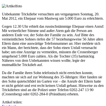
Unbekannte Trickdiebe versuchten am vergangenen Sonntag, 20.
Mai 2012, ein Ehepaar vom Mastweg um 5.000 Euro zu erleichtern.
Gegen 12.30 Uhr erhielt das russischstämmige Ehepaar einen Anruf:
Mit weinerlicher Stimme und außer Atem gab die Person am
anderen Ende vor, der Sohn der Familie zu sein. Auf Bitte des
vermeintlichen Sohnes riefen die 57 beziehungsweise 56 Jahre alten
Eltern dann eine auswärtige Telefonnummer an: Hier meldete sich
ein Mann, der berichtete, dass der Sohn einen Unfall verursacht
habe; um eine Anzeige zu vermeiden, müssten die Cronenberger
umgehend 5.000 Euro zahlen. Als die Tochter (35) hartnäckig
Näheres von dem Unbekannten wissen wollte, legte der
mutmaßliche Trickdieb auf.
Da die Familie ihren Sohn telefonisch nicht erreichen konnte,
machten sie sich auf zur Wohnung des 35-Jährigen: Hier fanden sie
den Sohn quietschfidel im Garten vor – die Anrufe der Eltern hatte
er nicht gehört und erst recht keinen Unfall gebaut. Hinweise zu den
Trickdieben sind an die Polizei unter Telefon 0202-247 13 90
(Cronenberg) oder 0202-284-0 (Präsidium) erbeten.
Artikel teilen: