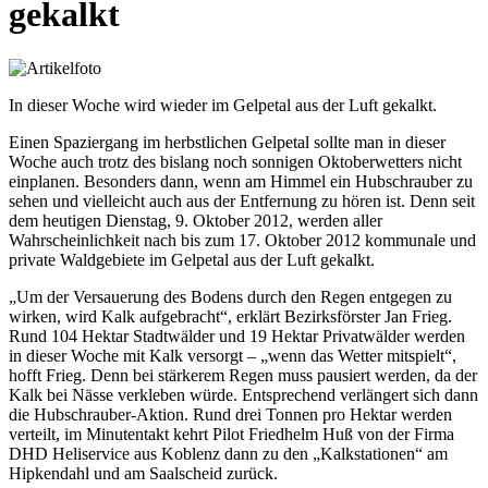
gekalkt
In dieser Woche wird wieder im Gelpetal aus der Luft gekalkt.
Einen Spaziergang im herbstlichen Gelpetal sollte man in dieser
Woche auch trotz des bislang noch sonnigen Oktoberwetters nicht
einplanen. Besonders dann, wenn am Himmel ein Hubschrauber zu
sehen und vielleicht auch aus der Entfernung zu hören ist. Denn seit
dem heutigen Dienstag, 9. Oktober 2012, werden aller
Wahrscheinlichkeit nach bis zum 17. Oktober 2012 kommunale und
private Waldgebiete im Gelpetal aus der Luft gekalkt.
„Um der Versauerung des Bodens durch den Regen entgegen zu
wirken, wird Kalk aufgebracht“, erklärt Bezirksförster Jan Frieg.
Rund 104 Hektar Stadtwälder und 19 Hektar Privatwälder werden
in dieser Woche mit Kalk versorgt – „wenn das Wetter mitspielt“,
hofft Frieg. Denn bei stärkerem Regen muss pausiert werden, da der
Kalk bei Nässe verkleben würde. Entsprechend verlängert sich dann
die Hubschrauber-Aktion. Rund drei Tonnen pro Hektar werden
verteilt, im Minutentakt kehrt Pilot Friedhelm Huß von der Firma
DHD Heliservice aus Koblenz dann zu den „Kalkstationen“ am
Hipkendahl und am Saalscheid zurück.