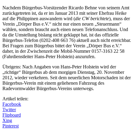
Nachdem Bürgerbus-Vorsitzender Ricardo Behne von seinem Amt
zurückgetreten ist, da er im Januar 2013 mit seiner Ehefrau Heike
auf die Philippinen auswandern wird (
die CW berichtete
), muss der
Verein „Dörper Bus e.V.“ nicht nur einen neuen „Steuermann“
wählen, sondern braucht auch einen neuen Telefonanschluss. Und
da die Umstellung bislang nicht geklappt hat, ist das offizielle
Bürgerbus-Telefon (0202-408 663 76) aktuell auch nicht erreichbar.
Bei Fragen zum Bürgerbus bittet der Verein „Dörper Bus e.V.“
daher, in der Zwischenzeit die Mobil-Nummer 0157-3163 22 58
(Fahrdienstleiter Hans-Peter Holstein) anzurufen.
Übrigens: Nach Angaben von Hans-Peter Holstein wird der
„richtige“ Bürgerbus ab dem morgigen Dienstag, 20. November
2012, wieder verkehren. Seit dem neuerlichen Motorschaden ist der
Bürgerbus-Verein mit einem geliehenen Fahrzeug des
Radevormwalder Bürgerbus-Vereins unterwegs.
Artikel teilen:
Facebook
Twitter
Flipboard
Xing
Pinterest