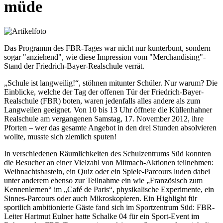
müde
Das Programm des FBR-Tages war nicht nur kunterbunt, sondern
sogar "anziehend", wie diese Impression vom "Merchandising"-
Stand der Friedrich-Bayer-Realschule verrät.
„Schule ist langweilig!“, stöhnen mitunter Schüler. Nur warum? Die
Einblicke, welche der Tag der offenen Tür der Friedrich-Bayer-
Realschule (FBR) boten, waren jedenfalls alles andere als zum
Langweilen geeignet. Von 10 bis 13 Uhr öffnete die Küllenhahner
Realschule am vergangenen Samstag, 17. November 2012, ihre
Pforten – wer das gesamte Angebot in den drei Stunden absolvieren
wollte, musste sich ziemlich sputen!
In verschiedenen Räumlichkeiten des Schulzentrums Süd konnten
die Besucher an einer Vielzahl von Mitmach-Aktionen teilnehmen:
Weihnachtsbasteln, ein Quiz oder ein Spiele-Parcours luden dabei
unter anderem ebenso zur Teilnahme ein wie „Französisch zum
Kennenlernen“ im „Café de Paris“, physikalische Experimente, ein
Sinnes-Parcours oder auch Mikroskopieren. Ein Highlight für
sportlich ambitionierte Gäste fand sich im Sportzentrum Süd: FBR-
Leiter Hartmut Eulner hatte Schalke 04 für ein Sport-Event im