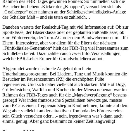
Rahmen des FBR-Tages gewinnen können: So tummelten sich die
Besucher im Lebend-Kicker der „Knappen“, versuchten sich als
„Goalkeeper“ oder nahmen an der Schießgeschwindigkeits-Anlage
der Schalker Maß – und sie taten es zahlreich…
Daneben wartete der Realschul-Tag mit viel Information auf: Ob zur
Sportklasse, der Bläserklasse oder der geplanten Fußballklasse; ob
zum Förderverein, der Turn-AG oder dem Bandwebermuseum – für
Eltern, Interessierte, aber vor allem für die Eltern der nächsten
„Fünftklässler-Generation“ hielt der FBR-Tag viel Interessantes zum
Schulleben bereit. Dazu zählten auch zwei Info-Veranstaltungen,
welche FBR-Leiter Eulner für Grundschuleltern anbot.
Abgerundet wurde das breite Angebot durch ein
Unterhaltungsprogramm: Bei Liedern, Tanz und Musik konnten die
Besucher im Pausenzentrum (PZ) die erschöpften Füße
regenerieren. Und sich dabei vielleicht auch stärken: Mit Hot Dogs,
Grillwürstchen, Waffeln und Kuchen in der Mensa nebenan war im
Rahmen des FBR-Tages auch für die „Marschverpflegung“ bestens
gesorgt! Wer indes französische Spezialitäten bevorzugte, musste
vom PZ aus einen Treppenaufstieg in Kauf nehmen, konnte auf dem
Weg aber vielleicht an der attraktiven Tombola des Fördervereins
sein Glück versuchen oder…- nein, irgendwann war’s dann auch
einmal genug! Aber ganz bestimmt zu keiner Zeit langweilig!