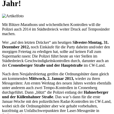
Jahr!
Mit Blitzer-Marathons und wöchentlichen Kontrollen will die
Polizei auch 2014 im Städtedreieck weiter Druck auf Temposünder
machen.
Wer „auf den letzten Drücker“ am heutigen
Silvester-Montag, 31.
Dezember 2012,
noch Einkäufe für die Party daheim und/oder den
morgigen Feiertag zu erledigen hat, sollte auf keinen Fall zum
Supermarkt rasen: Die Polizei führt heute an vier Stellen im
Städtedreieck Geschwindigkeitskontrollen durch, darunter auch an
der
Cronenberger Straße und der Hauptstraße
im
CW
-Land.
Nach dem Neujahrsfeiertag greifen die Ordnungshüter dann gleich
am kommenden
Mittwoch, 2. Januar 2013,
wieder zu ihren
Messgeräten: Am ersten Werktag des neuen Jahres werden ebenfalls
unter anderem auch zwei Tempo-Kontrollen in Cronenberg
durchgeführt. Dann „blitzt“ die Polizei entlang der
Hahnerberger
und der Küllenhahner Straße
. Das war’s dann für die erste
Januar-Woche mit den polizeilichen Radar-Kontrollen im
CW
-Land,
wobei sich die Ordnungshüter aber wie gehabt vorbehalten,
kurzfristig an Unfallschwerpunkten ihre Laser-Messgeräte in