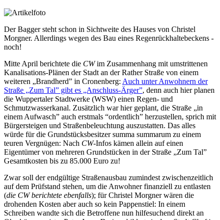
Der Bagger steht schon in Sichtweite des Hauses von Christel
Morgner. Allerdings wegen des Bau eines Regenrückhaltebeckens -
noch!
Mitte April berichtete die
CW
im Zusammenhang mit umstrittenen
Kanalisations-Plänen der Stadt an der Rather Straße von einem
weiteren „Brandherd” in Cronenberg:
Auch unter Anwohnern der
Straße „Zum Tal” gibt es „Anschluss-Ärger”
, denn auch hier planen
die Wuppertaler Stadtwerke (WSW) einen Regen- und
Schmutzwasserkanal. Zusätzlich war hier geplant, die Straße „in
einem Aufwasch” auch erstmals “ordentlich” herzustellen, sprich mit
Bürgersteigen und Straßenbeleuchtung auszustatten. Das alles
würde für die Grundstücksbesitzer summa summarum zu einem
teuren Vergnügen: Nach
CW
-Infos kämen allein auf einen
Eigentümer von mehreren Grundstücken in der Straße „Zum Tal”
Gesamtkosten bis zu 85.000 Euro zu!
Zwar soll der endgültige Straßenausbau zumindest zwischenzeitlich
auf dem Prüfstand stehen, um die Anwohner finanziell zu entlasten
(
die CW berichtete ebenfalls
); für Christel Morgner wären die
drohenden Kosten aber auch so kein Pappenstiel: In einem
Schreiben wandte sich die Betroffene nun hilfesuchend direkt an