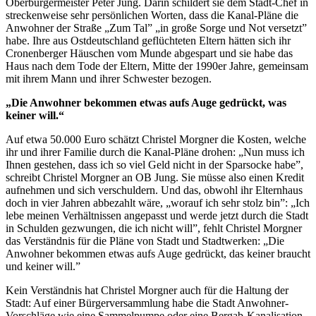
Oberbürgermeister Peter Jung. Darin schildert sie dem Stadt-Chef in
streckenweise sehr persönlichen Worten, dass die Kanal-Pläne die
Anwohner der Straße „Zum Tal” „in große Sorge und Not versetzt”
habe. Ihre aus Ostdeutschland geflüchteten Eltern hätten sich ihr
Cronenberger Häuschen vom Munde abgespart und sie habe das
Haus nach dem Tode der Eltern, Mitte der 1990er Jahre, gemeinsam
mit ihrem Mann und ihrer Schwester bezogen.
„Die Anwohner bekommen etwas aufs Auge gedrückt, was
keiner will.“
Auf etwa 50.000 Euro schätzt Christel Morgner die Kosten, welche
ihr und ihrer Familie durch die Kanal-Pläne drohen: „Nun muss ich
Ihnen gestehen, dass ich so viel Geld nicht in der Sparsocke habe”,
schreibt Christel Morgner an OB Jung. Sie müsse also einen Kredit
aufnehmen und sich verschuldern. Und das, obwohl ihr Elternhaus
doch in vier Jahren abbezahlt wäre, „worauf ich sehr stolz bin”: „Ich
lebe meinen Verhältnissen angepasst und werde jetzt durch die Stadt
in Schulden gezwungen, die ich nicht will”, fehlt Christel Morgner
das Verständnis für die Pläne von Stadt und Stadtwerken: „Die
Anwohner bekommen etwas aufs Auge gedrückt, das keiner braucht
und keiner will.”
Kein Verständnis hat Christel Morgner auch für die Haltung der
Stadt: Auf einer Bürgerversammlung habe die Stadt Anwohner-
Vorschläge wie eine Sammelpumpe oder eine Bergab-Kanalisation