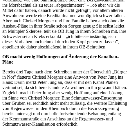
ins Morsbachtal als zu teuer „abgeschmettert” – „ob aber wir die
Mittel dafür haben, danach wurde nicht gefragt”; vor allem älteren
Anwohnern werde eine Kreditaufnahme womöglich schwer fallen.
Aber auch Christel Morgner und ihre Familie haben auch ohne die
Ausbau-Pläne in ihrer Straße schon Sorgen genug: Sie selbst leidet
an Multipler Sklerose, teilt sie OB Jung in ihrem Schreiben mit, ihre
Schwester sei an Krebs erkrankt – „ich bitte sie inständig, sich
dieses Vorhaben noch einmal durch den Kopf gehen zu lassen”,
appelliert sie daher abschließend in ihrem OB-Schreiben.
OB macht wenig Hoffnungen auf Änderung der Kanalbau-
Pläne
Bereits drei Tage nach dem Schreiben unter der Überschrift „Bürger
in Not” flatterte Christel Morgner eine Antwort von Peter Jung ins
Haus: Darin merkt Peter Jung an, dass er mit den Kanal-Plänen
vertraut sei, da sich bereits andere Anwohner an ihn gewandt hätten.
Zugleich macht Peter Jung aber wenig Hoffnung auf eine Lösung
im Sinne von Christel Morgner: Eine Schmutzwasser-Entsorgung
über Gruben sei rechtlich nicht mehr zulässig, die weitere Einleitung
von Regenwasser in den Rheinbach durch die Bezirksregierung
bereits untersagt und durch die fortschreitende Bebauung entlang
der Kemmannstraße ein Anschluss an die Regenwasser- und
Schmutzwasser-Kanalisation erforderlich.