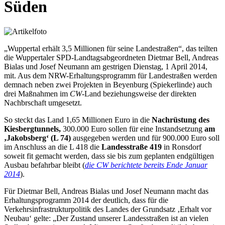
Süden
„Wuppertal erhält 3,5 Millionen für seine Landestraßen“, das teilten
die Wuppertaler SPD-Landtagsabgeordneten Dietmar Bell, Andreas
Bialas und Josef Neumann am gestrigen Dienstag, 1 April 2014,
mit. Aus dem NRW-Erhaltungsprogramm für Landestraßen werden
demnach neben zwei Projekten in Beyenburg (Spiekerlinde) auch
drei Maßnahmen im
CW
-Land beziehungsweise der direkten
Nachbrschaft umgesetzt.
So steckt das Land 1,65 Millionen Euro in die
Nachrüstung des
Kiesbergtunnels,
300.000 Euro sollen für eine Instandsetzung
am
‚Jakobsberg‘ (L 74)
ausgegeben werden und für 900.000 Euro soll
im Anschluss an die L 418 die
Landesstraße 419
in Ronsdorf
soweit fit gemacht werden, dass sie bis zum geplanten endgültigen
Ausbau befahrbar bleibt (
die CW berichtete bereits Ende Januar
2014
).
Für Dietmar Bell, Andreas Bialas und Josef Neumann macht das
Erhaltungsprogramm 2014 der deutlich, dass für die
Verkehrsinfrastrukturpolitik des Landes der Grundsatz ‚Erhalt vor
Neubau‘ gelte: „Der Zustand unserer Landesstraßen ist an vielen