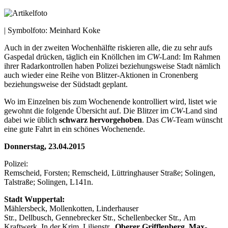
| Symbolfoto: Meinhard Koke
Auch in der zweiten Wochenhälfte riskieren alle, die zu sehr aufs
Gaspedal drücken, täglich ein Knöllchen im
CW
-Land: Im Rahmen
ihrer Radarkontrollen haben Polizei beziehungsweise Stadt nämlich
auch wieder eine Reihe von Blitzer-Aktionen in Cronenberg
beziehungsweise der Südstadt geplant.
Wo im Einzelnen bis zum Wochenende kontrolliert wird, listet wie
gewohnt die folgende Übersicht auf. Die Blitzer im
CW
-Land sind
dabei wie üblich
schwarz hervorgehoben
. Das
CW
-Team wünscht
eine gute Fahrt in ein schönes Wochenende.
Donnerstag, 23.04.2015
Polizei:
Remscheid, Forsten; Remscheid, Lüttringhauser Straße; Solingen,
Talstraße; Solingen, L141n.
Stadt Wuppertal:
Mählersbeck, Mollenkotten, Linderhauser
Str., Dellbusch, Gennebrecker Str., Schellenbecker Str., Am
Kraftwerk, In der Krim, Lilienstr.,
Oberer Grifflenberg, Max-