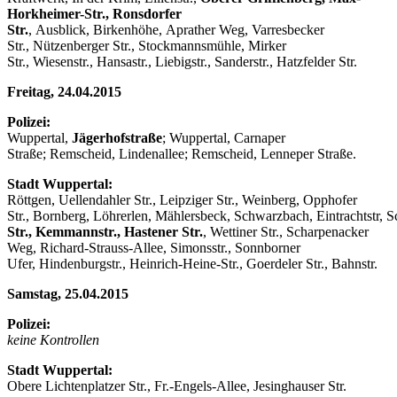
Horkheimer-Str., Ronsdorfer
Str.
, Ausblick, Birkenhöhe, Aprather Weg, Varresbecker
Str., Nützenberger Str., Stockmannsmühle, Mirker
Str., Wiesenstr., Hansastr., Liebigstr., Sanderstr., Hatzfelder Str.
Freitag, 24.04.2015
Polizei:
Wuppertal,
Jägerhofstraße
; Wuppertal, Carnaper
Straße; Remscheid, Lindenallee; Remscheid, Lenneper Straße.
Stadt Wuppertal:
Röttgen, Uellendahler Str., Leipziger Str., Weinberg, Opphofer
Str., Bornberg, Löhrerlen, Mählersbeck, Schwarzbach, Eintrachtstr, S
Str., Kemmannstr., Hastener Str.
, Wettiner Str., Scharpenacker
Weg, Richard-Strauss-Allee, Simonsstr., Sonnborner
Ufer, Hindenburgstr., Heinrich-Heine-Str., Goerdeler Str., Bahnstr.
Samstag, 25.04.2015
Polizei:
keine Kontrollen
Stadt Wuppertal:
Obere Lichtenplatzer Str., Fr.-Engels-Allee, Jesinghauser Str.