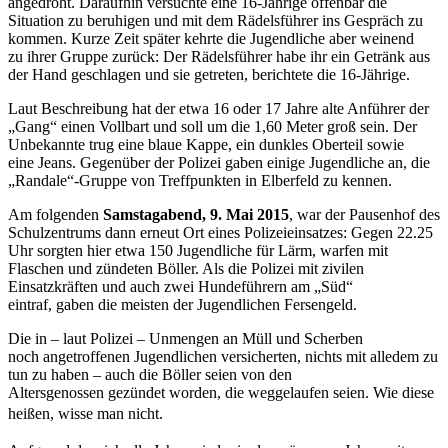
angedroht. Daraufhin versuchte eine 16-Jährige offenbar die
Situation zu beruhigen und mit dem Rädelsführer ins Gespräch zu
kommen. Kurze Zeit später kehrte die Jugendliche aber weinend
zu ihrer Gruppe zurück: Der Rädelsführer habe ihr ein Getränk aus
der Hand geschlagen und sie getreten, berichtete die 16-Jährige.
Laut Beschreibung hat der etwa 16 oder 17 Jahre alte Anführer der
„Gang“ einen Vollbart und soll um die 1,60 Meter groß sein. Der
Unbekannte trug eine blaue Kappe, ein dunkles Oberteil sowie
eine Jeans. Gegenüber der Polizei gaben einige Jugendliche an, die
„Randale“-Gruppe von Treffpunkten in Elberfeld zu kennen.
Am folgenden
Samstagabend, 9. Mai 2015
, war der Pausenhof des
Schulzentrums dann erneut Ort eines Polizeieinsatzes: Gegen 22.25
Uhr sorgten hier etwa 150 Jugendliche für Lärm, warfen mit
Flaschen und zündeten Böller. Als die Polizei mit zivilen
Einsatzkräften und auch zwei Hundeführern am „Süd“
eintraf, gaben die meisten der Jugendlichen Fersengeld.
Die in – laut Polizei – Unmengen an Müll und Scherben
noch angetroffenen Jugendlichen versicherten, nichts mit alledem zu
tun zu haben – auch die Böller seien von den
Altersgenossen gezündet worden, die weggelaufen seien. Wie diese
heißen, wisse man nicht
.