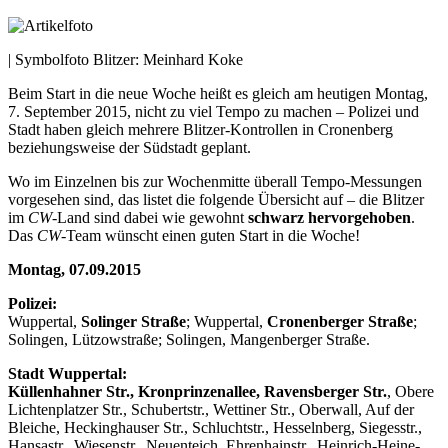
| Symbolfoto Blitzer: Meinhard Koke
Beim Start in die neue Woche heißt es gleich am heutigen Montag,
7. September 2015, nicht zu viel Tempo zu machen – Polizei und
Stadt haben gleich mehrere Blitzer-Kontrollen in Cronenberg
beziehungsweise der Südstadt geplant.
Wo im Einzelnen bis zur Wochenmitte überall Tempo-Messungen
vorgesehen sind, das listet die folgende Übersicht auf – die Blitzer
im
CW
-Land sind dabei wie gewohnt
schwarz hervorgehoben
.
Das
CW
-Team wünscht einen guten Start in die Woche!
Montag, 07.09.2015
Polizei:
Wuppertal,
Solinger Straße
; Wuppertal,
Cronenberger Straße
;
Solingen, Lützowstraße; Solingen, Mangenberger Straße.
Stadt Wuppertal:
Küllenhahner Str., Kronprinzenallee, Ravensberger Str.
, Obere
Lichtenplatzer Str., Schubertstr., Wettiner Str., Oberwall, Auf der
Bleiche, Heckinghauser Str., Schluchtstr., Hesselnberg, Siegesstr.,
Hansastr., Wiesenstr., Neuenteich, Ehrenhainstr., Heinrich-Heine-