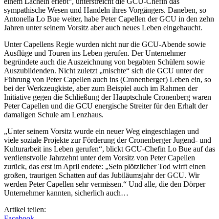
einem Lächeln erlebt“, unterstreicht die GCU-Chefin das
sympathische Wesen und Handeln ihres Vorgängers. Daneben, so
Antonella Lo Bue weiter, habe Peter Capellen der GCU in den zehn
Jahren unter seinem Vorsitz aber auch neues Leben eingehaucht.
Unter Capellens Regie wurden nicht nur die GCU-Abende sowie
Ausflüge und Touren ins Leben gerufen. Der Unternehmer
begründete auch die Auszeichnung von begabten Schülern sowie
Auszubildenden. Nicht zuletzt „mischte“ sich die GCU unter der
Führung von Peter Capellen auch ins (Cronenberger) Leben ein, so
bei der Werkzeugkiste, aber zum Beispiel auch im Rahmen der
Initiative gegen die Schließung der Hauptschule Cronenberg waren
Peter Capellen und die GCU energische Streiter für den Erhalt der
damaligen Schule am Lenzhaus.
„Unter seinem Vorsitz wurde ein neuer Weg eingeschlagen und
viele soziale Projekte zur Förderung der Cronenberger Jugend- und
Kulturarbeit ins Leben gerufen“, blickt GCU-Chefin Lo Bue auf das
verdienstvolle Jahrzehnt unter dem Vorsitz von Peter Capellen
zurück, das erst im April endete: „Sein plötzlicher Tod wirft einen
großen, traurigen Schatten auf das Jubiläumsjahr der GCU. Wir
werden Peter Capellen sehr vermissen.“ Und alle, die den Dörper
Unternehmer kannten, sicherlich auch…
Artikel teilen:
Facebook