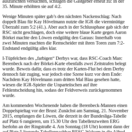
auszurichten versuchten, schlugen die Gastgeber erneut zu: In der
35. Minute erhöhten sie auf 4:2.
Wenige Minuten später gab’s den nächsten Nackenschlag: Nach
doppelt Blau für Kay Hövelmann nutzte die IGR die vierminütige
Überzahl zum 5:2 (41.). Aber auch in der Schlussphase gab sich der
RSC nicht geschlagen, doch eine weitere blaue Karte gegen Aaron
Börkei machte den Löwen endgültig den Garaus: Innerhalb von
zwei Minuten machten die Remscheider mit ihren Toren zum 7:2-
Endstand endgültig alles klar.
I-Tüpfelchen des „farbigen“ Derbys war, dass RSC-Coach Marc
Berenbeck nach der Börkei-Karte ebenfalls zwei Zeitstrafen belegt
wurde. Beweis dafür, dass es trotz der Karten-Flut bei dem Derby
dennoch fair zuging, war jedoch eine Szene kurz vor dem Ende:
Nachdem Kay Hövelmann zum dritten Mal Blau gesehen hatte,
wiesen die IGR-Spieler die Unparteiischen auf ihre
Fehlentscheidung hin, sodass der Feldverweis zurückgenommen
wurde.
Am kommenden Wochenende haben die Berenbeck-Mannen einen
Doppelspieltag vor der Brust: Zunächst am Samstag, 21. November
2015, empfangen die Löwen, die derzeit in der Bundesliga-Tabelle
auf Platz 6 rangieren, um 15.30 Uhr den Tabellenzweiten ERG
Iserlohn an der Ringstraße 4. Am Sonntag (18 Uhr) kommt dann der
auf Platz 5 liegende Tabellennachbar RESG Walsum in die Alfred-