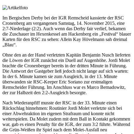
Im Bergischen Derby bei der IGR Remscheid kassierte der RSC
Cronenberg am vergangenen Samstag, 14. November 2015, eine
2:7-Niederlage (2:2). Auch wenn das Derby fair verlief, bekamen
die Zuschauer im Hexenkessel am Hackenberg ein „Festival“ blauer
Karten für den RSC zu sehen: Allein Kay Hövelmann sah dreimal
„Blau“.
Ohne den an der Hand verletzten Kapitän Benjamin Nusch lieferten
die Löwen der IGR zunächst ein Duell auf Augenhöhe. Jordi Molet
brachte die Cronenberger bereits in der dritten Minute in Führung.
Die Antwort der Gastgeber ließ jedoch nicht lange auf sich warten:
In der 6. Minute kamen sie zum Ausgleich, in der 13. Minute
überwanden sie RSC-Keeper Eric Soriano zur erstmaligen
Remscheider Führung. Im Anschluss war es Marco Bernadowitz,
der zur Halbzeit den 2:2-Ausgleich besorgte.
Nach Wiederanpfiff musste der RSC in der 33. Minute einen
Rückschlag hinnehmen: Routinier Jordi Molet verletzte sich bei
einer Abwehraktion im eigenen Strafraum und konnte nicht
weiterspielen. Da Molet zudem mit dem Ball in Kontakt gekommen
war, gab es einen Penalty für die IGR, der zum 3:2 führte. Während
die Grün-Weißen ihr Spiel nach dem Molet-Ausfall neu