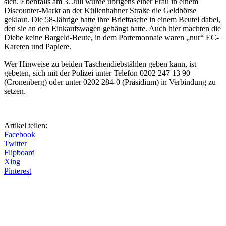
sich. Ebenfalls am 3. Juli wurde übrigens einer Frau in einem
Discounter-Markt an der Küllenhahner Straße die Geldbörse
geklaut. Die 58-Jährige hatte ihre Brieftasche in einem Beutel dabei,
den sie an den Einkaufswagen gehängt hatte. Auch hier machten die
Diebe keine Bargeld-Beute, in dem Portemonnaie waren „nur“ EC-
Kareten und Papiere.
Wer Hinweise zu beiden Taschendiebstählen geben kann, ist
gebeten, sich mit der Polizei unter Telefon 0202 247 13 90
(Cronenberg) oder unter 0202 284-0 (Präsidium) in Verbindung zu
setzen.
Artikel teilen:
Facebook
Twitter
Flipboard
Xing
Pinterest