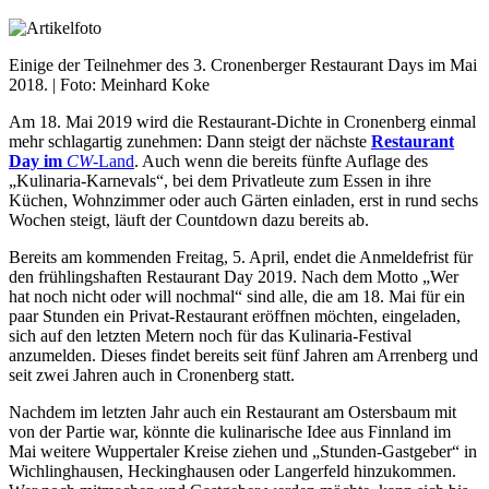
Einige der Teilnehmer des 3. Cronenberger Restaurant Days im Mai
2018. | Foto: Meinhard Koke
Am 18. Mai 2019 wird die Restaurant-Dichte in Cronenberg einmal
mehr schlagartig zunehmen: Dann steigt der nächste
Restaurant
Day im
CW
-Land
. Auch wenn die bereits fünfte Auflage des
„Kulinaria-Karnevals“, bei dem Privatleute zum Essen in ihre
Küchen, Wohnzimmer oder auch Gärten einladen, erst in rund sechs
Wochen steigt, läuft der Countdown dazu bereits ab.
Bereits am kommenden Freitag, 5. April, endet die Anmeldefrist für
den frühlingshaften Restaurant Day 2019. Nach dem Motto „Wer
hat noch nicht oder will nochmal“ sind alle, die am 18. Mai für ein
paar Stunden ein Privat-Restaurant eröffnen möchten, eingeladen,
sich auf den letzten Metern noch für das Kulinaria-Festival
anzumelden. Dieses findet bereits seit fünf Jahren am Arrenberg und
seit zwei Jahren auch in Cronenberg statt.
Nachdem im letzten Jahr auch ein Restaurant am Ostersbaum mit
von der Partie war, könnte die kulinarische Idee aus Finnland im
Mai weitere Wuppertaler Kreise ziehen und „Stunden-Gastgeber“ in
Wichlinghausen, Heckinghausen oder Langerfeld hinzukommen.