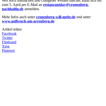
Wer noch mitmachen und Gastgeber werden möchte, kann sich bis
zum 5. April per E-Mail an
restaurantday@cronenberg-
nachhaltig.de
anmelden.
Mehr Infos auch unter
cronenberg-will-mehr.de
und unter
www.aufbruch-am-arrenberg.de
Artikel teilen:
Facebook
Twitter
Flipboard
Xing
Pinterest